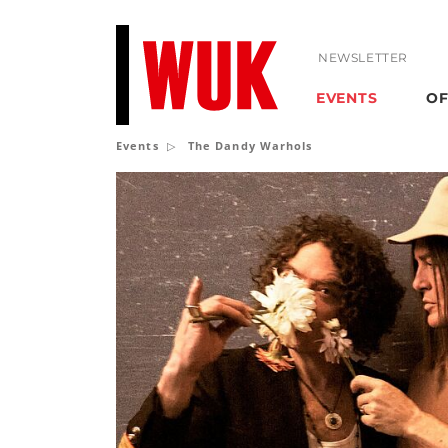
NEWSLETTER
EVENTS
OF
Events
The Dandy Warhols