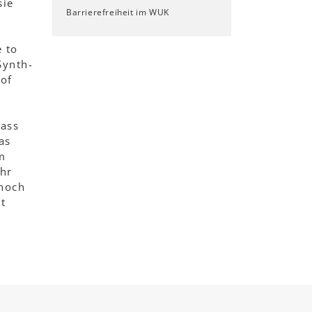
sie
Barrierefreiheit im WUK
 to
Synth-
of
dass
as
m
hr
 noch
t