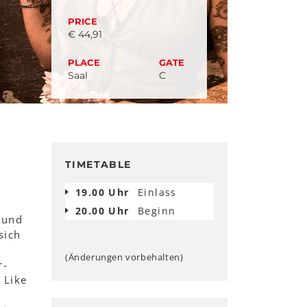
PRICE
€ 44,91
PLACE
GATE
Saal
C
TIMETABLE
19.00 Uhr
Einlass
20.00 Uhr
Beginn
 und
sich
(Änderungen vorbehalten)
r-
 Like