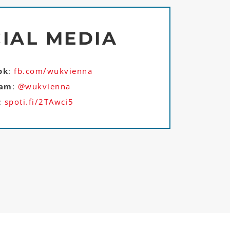
IAL MEDIA
ok
:
fb.com/wukvienna
ram
:
@wukvienna
:
spoti.fi/2TAwci5