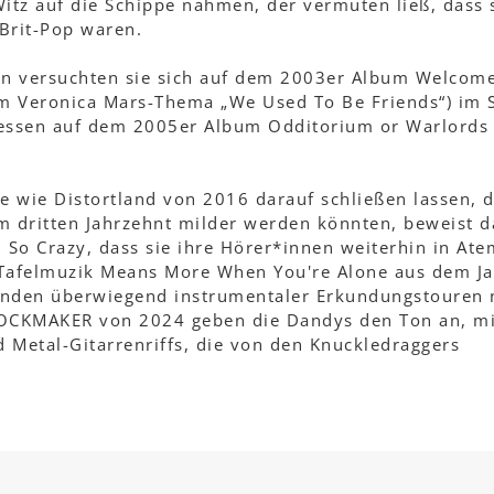
itz auf die Schippe nahmen, der vermuten ließ, dass 
 Brit-Pop waren.
en versuchten sie sich auf dem 2003er Album Welcome
m Veronica Mars-Thema „We Used To Be Friends“) im 
zessen auf dem 2005er Album Odditorium or Warlords 
 wie Distortland von 2016 darauf schließen lassen, 
m dritten Jahrzehnt milder werden könnten, beweist d
So Crazy, dass sie ihre Hörer*innen weiterhin in Ate
 Tafelmuzik Means More When You're Alone aus dem Ja
tunden überwiegend instrumentaler Erkundungstouren
 ROCKMAKER von 2024 geben die Dandys den Ton an, mi
 Metal-Gitarrenriffs, die von den Knuckledraggers