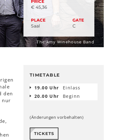
PRICE
€ 45,36
PLACE
GATE
Saal
C
The Amy Winehouse Band
TIMETABLE
rigen
hale
19.00 Uhr
Einlass
d den
20.00 Uhr
Beginn
 nur
(Änderungen vorbehalten)
de,
TICKETS
chen