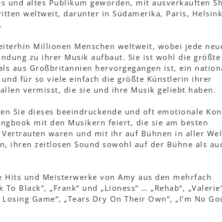
ges und altes Publikum geworden, mit ausverkauften S
itten weltweit, darunter in Südamerika, Paris, Helsink
.
iterhin Millionen Menschen weltweit, wobei jede neu
indung zu ihrer Musik aufbaut. Sie ist wohl die größte
ls aus Großbritannien hervorgegangen ist, ein nation
und für so viele einfach die größte Künstlerin ihrer
llen vermisst, die sie und ihre Musik geliebt haben.
ßen Sie dieses beeindruckende und oft emotionale Kon
ngbook mit den Musikern feiert, die sie am besten
 Vertrauten waren und mit ihr auf Bühnen in aller Wel
n, ihren zeitlosen Sound sowohl auf der Bühne als au
le Hits und Meisterwerke von Amy aus den mehrfach
 To Black“, „Frank“ und „Lioness“ … „Rehab“, „Valerie
 A Losing Game“, „Tears Dry On Their Own“, „I’m No Go