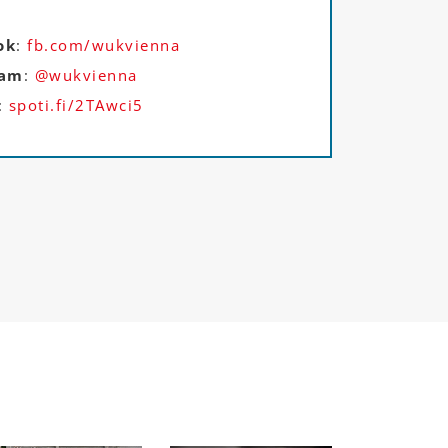
ok
:
fb.com/wukvienna
ram
:
@wukvienna
:
spoti.fi/2TAwci5