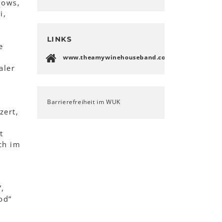
hows,
i,
LINKS
e
www.theamywinehouseband.com
aler
Barrierefreiheit im WUK
zert,
t
ch im
“,
od“