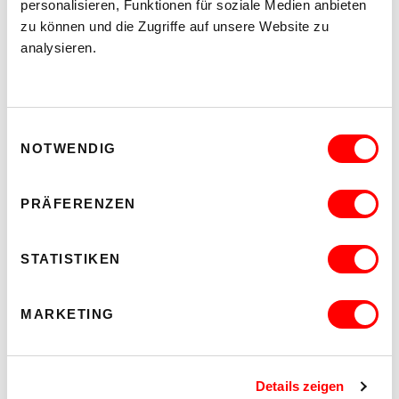
personalisieren, Funktionen für soziale Medien anbieten
zu können und die Zugriffe auf unsere Website zu
analysieren.
Einwilligungsauswahl
NOTWENDIG
PRÄFERENZEN
STATISTIKEN
DER TÄUBLING
PLATZKONZERTE 2026
MARKETING
Tu 11.8.2026
8.30 pm
Hof
Details zeigen