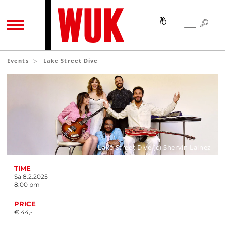
SEA
SEARCH
TOGGLE NAVIGATION
Events
Lake Street Dive
Lake Street Dive (c) Shervin Lainez
TIME
Sa 8.2.2025
8.00 pm
PRICE
€ 44,-