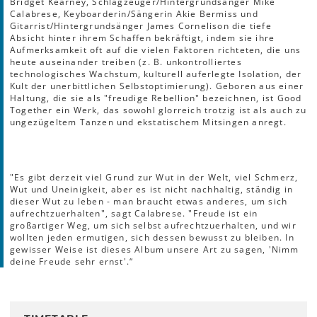
Bridget Kearney, Schlagzeuger/Hintergrundsänger Mike
Calabrese, Keyboarderin/Sängerin Akie Bermiss und
Gitarrist/Hintergrundsänger James Cornelison die tiefe
Absicht hinter ihrem Schaffen bekräftigt, indem sie ihre
Aufmerksamkeit oft auf die vielen Faktoren richteten, die uns
heute auseinander treiben (z. B. unkontrolliertes
technologisches Wachstum, kulturell auferlegte Isolation, der
Kult der unerbittlichen Selbstoptimierung). Geboren aus einer
Haltung, die sie als "freudige Rebellion" bezeichnen, ist Good
Together ein Werk, das sowohl glorreich trotzig ist als auch zu
ungezügeltem Tanzen und ekstatischem Mitsingen anregt.
"Es gibt derzeit viel Grund zur Wut in der Welt, viel Schmerz,
Wut und Uneinigkeit, aber es ist nicht nachhaltig, ständig in
dieser Wut zu leben - man braucht etwas anderes, um sich
aufrechtzuerhalten", sagt Calabrese. "Freude ist ein
großartiger Weg, um sich selbst aufrechtzuerhalten, und wir
wollten jeden ermutigen, sich dessen bewusst zu bleiben. In
gewisser Weise ist dieses Album unsere Art zu sagen, 'Nimm
deine Freude sehr ernst'.“