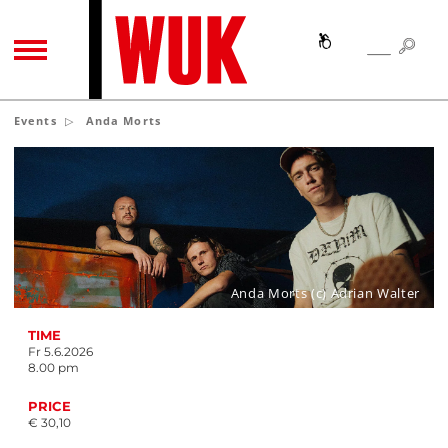
SEA
SEARCH
TOGGLE NAVIGATION
Events
Anda Morts
Anda Morts (c) Adrian Walter
TIME
Fr 5.6.2026
8.00 pm
PRICE
€ 30,10