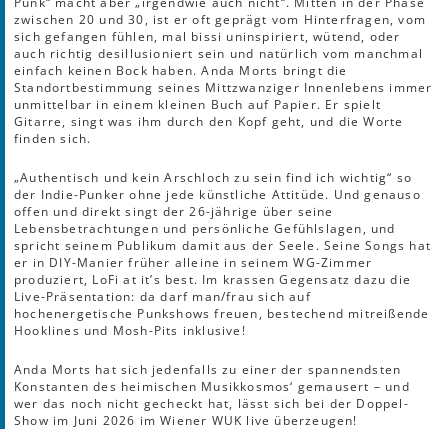
Punk“ macht aber „irgendwie auch nicht“. Mitten in der Phase
zwischen 20 und 30, ist er oft geprägt vom Hinterfragen, vom
sich gefangen fühlen, mal bissi uninspiriert, wütend, oder
auch richtig desillusioniert sein und natürlich vom manchmal
einfach keinen Bock haben. Anda Morts bringt die
Standortbestimmung seines Mittzwanziger Innenlebens immer
unmittelbar in einem kleinen Buch auf Papier. Er spielt
Gitarre, singt was ihm durch den Kopf geht, und die Worte
finden sich.
„Authentisch und kein Arschloch zu sein find ich wichtig“ so
der Indie-Punker ohne jede künstliche Attitüde. Und genauso
offen und direkt singt der 26-jährige über seine
Lebensbetrachtungen und persönliche Gefühlslagen, und
spricht seinem Publikum damit aus der Seele. Seine Songs hat
er in DIY-Manier früher alleine in seinem WG-Zimmer
produziert, LoFi at it’s best. Im krassen Gegensatz dazu die
Live-Präsentation: da darf man/frau sich auf
hochenergetische Punkshows freuen, bestechend mitreißende
Hooklines und Mosh-Pits inklusive!
Anda Morts hat sich jedenfalls zu einer der spannendsten
Konstanten des heimischen Musikkosmos‘ gemausert – und
wer das noch nicht gecheckt hat, lässt sich bei der Doppel-
Show im Juni 2026 im Wiener WUK live überzeugen!