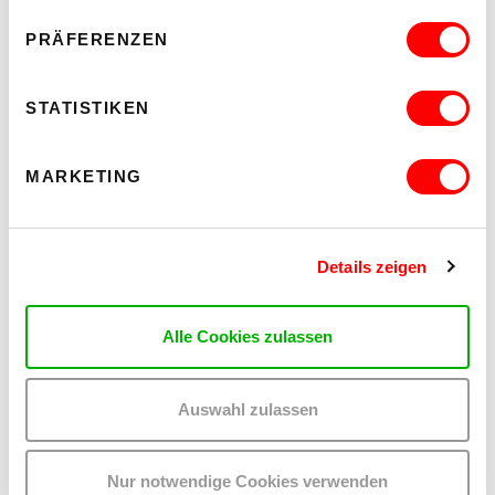
Tu 11.8.2026
PRÄFERENZEN
8.30 pm
Hof
STATISTIKEN
READ MORE
MARKETING
Details zeigen
Alle Cookies zulassen
Auswahl zulassen
Nur notwendige Cookies verwenden