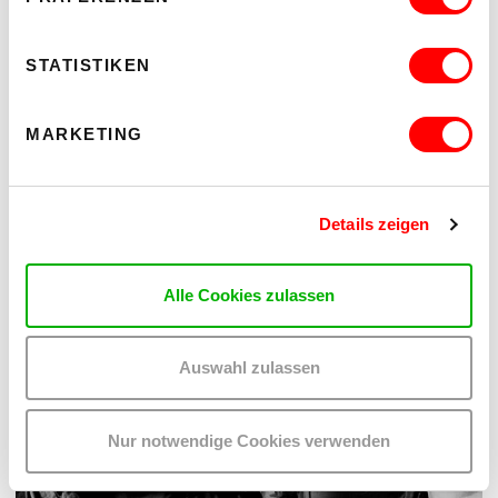
DER TÄUBLING
PLATZKONZERTE 2026
Tu 11.8.2026
STATISTIKEN
8.30 pm
Hof
MARKETING
READ MORE
Details zeigen
Alle Cookies zulassen
Auswahl zulassen
Nur notwendige Cookies verwenden