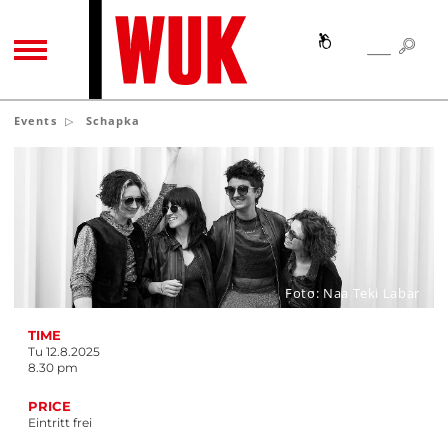
SEA
SEARCH
TOGGLE NAVIGATION
Events
Schapka
Foto: Naa Teki Labar
TIME
Tu 12.8.2025
8.30 pm
PRICE
Eintritt frei