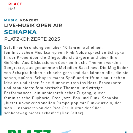
PLACE
Hof
,
MUSIK
KONZERT
LIVE-MUSIK OPEN AIR
SCHAPKA
PLATZKONZERTE 2025
Seit ihrer Gründung vor über 10 Jahren auf einem
feministischen Musikcamp von Pink Noise sprechen Schapka
in der Probe über die Dinge, die sie ärgern und über ihre
Gefühle. Aus Diskussionen über politische Themen werden
Songtexte, aus gesummten Melodien Basslines. Die Mitglieder
von Schapka haben sich sehr gern und das können alle, die sie
sehen, spüren. Schapka macht Spaß und trifft mit politischen
Idealen und einer Prise Humor mitten ins Herz. Provokante
und tabuisierte feministische Themen und witzige
Performances, ein unhierarchischer Zugang, queer-
feministische Euphorie, Free-Jazz, Pop und Punk. Schapka
„bietet unkonventionellen Rumpelpop mit Punkwurzeln, der
sich – inspiriert von der Riot-Grrl-Kultur der 90er –
schlichtweg nichts scheißt.“ (Der Falter)