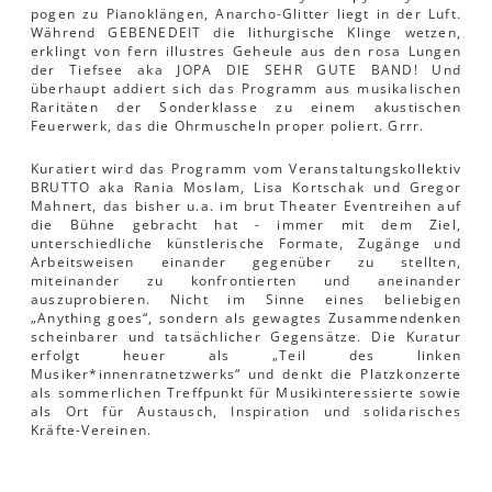
pogen zu Pianoklängen, Anarcho-Glitter liegt in der Luft.
Während GEBENEDEIT die lithurgische Klinge wetzen,
erklingt von fern illustres Geheule aus den rosa Lungen
der Tiefsee aka JOPA DIE SEHR GUTE BAND! Und
überhaupt addiert sich das Programm aus musikalischen
Raritäten der Sonderklasse zu einem akustischen
Feuerwerk, das die Ohrmuscheln proper poliert. Grrr.
Kuratiert wird das Programm vom Veranstaltungskollektiv
BRUTTO aka Rania Moslam, Lisa Kortschak und Gregor
Mahnert, das bisher u.a. im brut Theater Eventreihen auf
die Bühne gebracht hat - immer mit dem Ziel,
unterschiedliche künstlerische Formate, Zugänge und
Arbeitsweisen einander gegenüber zu stellten,
miteinander zu konfrontierten und aneinander
auszuprobieren. Nicht im Sinne eines beliebigen
„Anything goes“, sondern als gewagtes Zusammendenken
scheinbarer und tatsächlicher Gegensätze. Die Kuratur
erfolgt heuer als „Teil des linken
Musiker*innenratnetzwerks“ und denkt die Platzkonzerte
als sommerlichen Treffpunkt für Musikinteressierte sowie
als Ort für Austausch, Inspiration und solidarisches
Kräfte-Vereinen.