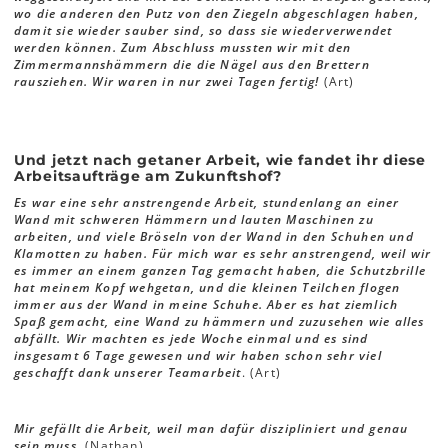
wo die anderen den Putz von den Ziegeln abgeschlagen haben,
damit sie wieder sauber sind, so dass sie wiederverwendet
werden können. Zum Abschluss mussten wir mit den
Zimmermannshämmern die die Nägel aus den Brettern
rausziehen. Wir waren in nur zwei Tagen fertig!
(Art)
Und jetzt nach getaner Arbeit, wie fandet ihr diese
Arbeitsaufträge am Zukunftshof?
Es war eine sehr anstrengende Arbeit, stundenlang an einer
Wand mit schweren Hämmern und lauten Maschinen zu
arbeiten, und viele Bröseln von der Wand in den Schuhen und
Klamotten zu haben. Für mich war es sehr anstrengend, weil wir
es immer an einem ganzen Tag gemacht haben, die Schutzbrille
hat meinem Kopf wehgetan, und die kleinen Teilchen flogen
immer aus der Wand in meine Schuhe. Aber es hat ziemlich
Spaß gemacht, eine Wand zu hämmern und zuzusehen wie alles
abfällt. Wir machten es jede Woche einmal und es sind
insgesamt 6 Tage gewesen und wir haben schon sehr viel
geschafft dank unserer Teamarbeit
. (Art)
Mir gefällt die Arbeit, weil man dafür diszipliniert und genau
sein muss
. (Nathan)