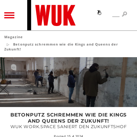
SEA
SEARCH
TOGGLE NAVIGATION
Magazine
Betonputz schremmen wie die Kings and Queens der
Zukunft!
Betonputz
schremmen
wie
die
Kings
and
Queens
der
BETONPUTZ SCHREMMEN WIE DIE KINGS
Zukunft!
AND QUEENS DER ZUKUNFT!
WUK WORK.SPACE SANIERT DEN ZUKUNFTSHOF
Posted 15.4.2024