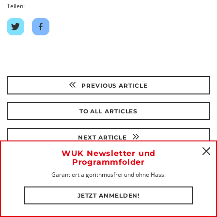
Teilen:
Share
Share
on
on
twitter
facebook
PREVIOUS ARTICLE
TO ALL ARTICLES
NEXT ARTICLE
WUK Newsletter und
C
Programmfolder
Garantiert algorithmusfrei und ohne Hass.
JETZT ANMELDEN!
Diese Artikel könnten dich auch