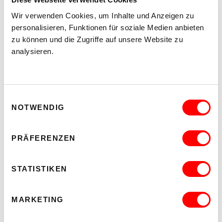
Wir verwenden Cookies, um Inhalte und Anzeigen zu
personalisieren, Funktionen für soziale Medien anbieten
zu können und die Zugriffe auf unsere Website zu
analysieren.
Einwilligungsauswahl
NOTWENDIG
Text: Yasemin Gökalp, Kursteilnehmerin von WUK m.power
Foto: WUK m.power
PRÄFERENZEN
STATISTIKEN
WUK m.power
Gedenkstätte Mauthausen
MARKETING
Teilen: