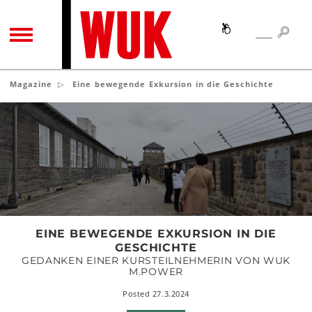
SEA
SEARCH
TOGGLE NAVIGATION
Magazine
Eine bewegende Exkursion in die Geschichte
Eine
bewegende
Exkursion
in
die
Geschichte
EINE BEWEGENDE EXKURSION IN DIE
GESCHICHTE
GEDANKEN EINER KURSTEILNEHMERIN VON WUK
M.POWER
Posted 27.3.2024