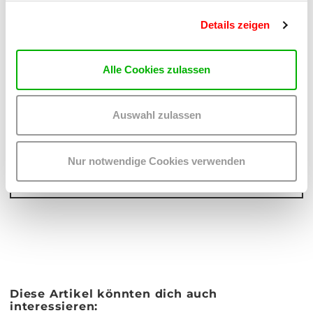
Share
Share
Details zeigen
on
on
twitter
facebook
Alle Cookies zulassen
PREVIOUS ARTICLE
Auswahl zulassen
TO ALL ARTICLES
Nur notwendige Cookies verwenden
NEXT ARTICLE
Diese Artikel könnten dich auch
interessieren: