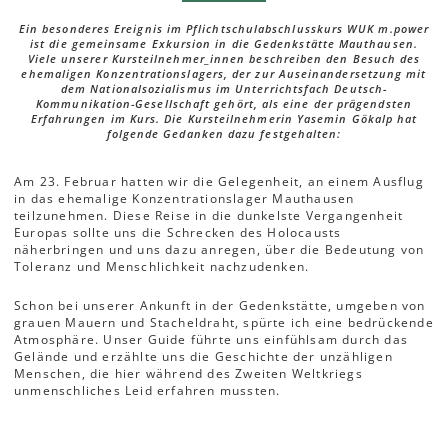
Ein besonderes Ereignis im Pflichtschulabschlusskurs WUK m.power
ist die gemeinsame Exkursion in die Gedenkstätte Mauthausen.
Viele unserer Kursteilnehmer_innen beschreiben den Besuch des
ehemaligen Konzentrationslagers, der zur Auseinandersetzung mit
dem Nationalsozialismus im Unterrichtsfach Deutsch-
Kommunikation-Gesellschaft gehört, als eine der prägendsten
Erfahrungen im Kurs. Die Kursteilnehmerin Yasemin Gökalp hat
folgende Gedanken dazu festgehalten:
Am 23. Februar hatten wir die Gelegenheit, an einem Ausflug
in das ehemalige Konzentrationslager Mauthausen
teilzunehmen. Diese Reise in die dunkelste Vergangenheit
Europas sollte uns die Schrecken des Holocausts
näherbringen und uns dazu anregen, über die Bedeutung von
Toleranz und Menschlichkeit nachzudenken.
Schon bei unserer Ankunft in der Gedenkstätte, umgeben von
grauen Mauern und Stacheldraht, spürte ich eine bedrückende
Atmosphäre. Unser Guide führte uns einfühlsam durch das
Gelände und erzählte uns die Geschichte der unzähligen
Menschen, die hier während des Zweiten Weltkriegs
unmenschliches Leid erfahren mussten.