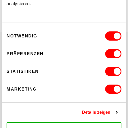
analysieren.
Einwilligungsauswahl
NOTWENDIG
Abholung im WUK (werktags)
PRÄFERENZEN
Abholung im WUK
STATISTIKEN
WUK Infobüro
Währinger Straße 59
1090 Wien
MARKETING
jeden Dienstag von 10.00–20.00 Uhr
(Bestellschluss Montag bis 12.00 Uhr)
jeden Freitag von 10.00–20.00 Uhr
Details zeigen
(Bestellschluss Donnerstag bis 12.00 Uhr)
STANDORT-INFORMATION