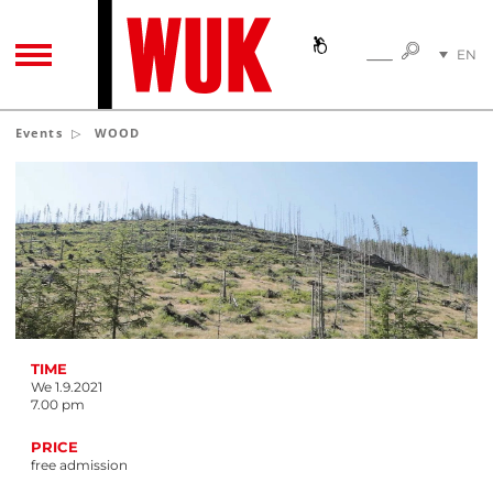
SEARC
EN
SEARCH
TOGGLE NAVIGATION
DE
Events
WOOD
TIME
We 1.9.2021
7.00 pm
PRICE
free admission