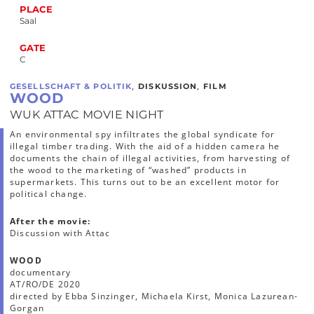
PLACE
Saal
GATE
C
,
,
GESELLSCHAFT & POLITIK
DISKUSSION
FILM
WOOD
WUK ATTAC MOVIE NIGHT
An environmental spy infiltrates the global syndicate for
illegal timber trading. With the aid of a hidden camera he
documents the chain of illegal activities, from harvesting of
the wood to the marketing of “washed” products in
supermarkets. This turns out to be an excellent motor for
political change.
After the movie:
Discussion with Attac
WOOD
documentary
AT/RO/DE 2020
directed by Ebba Sinzinger, Michaela Kirst, Monica Lazurean-
Gorgan