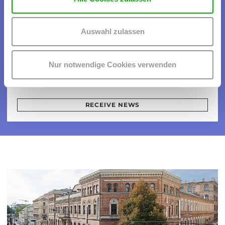
WUK NEWSLETTER
Auswahl zulassen
Der WUK Newsletter informiert dich regelmäßig über aktuelle
Konzerte, Workshops und andere interessante Veranstaltungen.
Nur notwendige Cookies verwenden
E-MAIL
RECEIVE NEWS