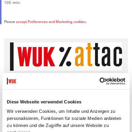
100 min.
Please
accept Preferences and Marketing cookies.
This movie night is part of WUK%Attac
"Welt(en) in
Bewegung"
.
Diese Webseite verwendet Cookies
Wir verwenden Cookies, um Inhalte und Anzeigen zu
personalisieren, Funktionen für soziale Medien anbieten
doors: 18:30 Uhr
zu können und die Zugriffe auf unsere Website zu