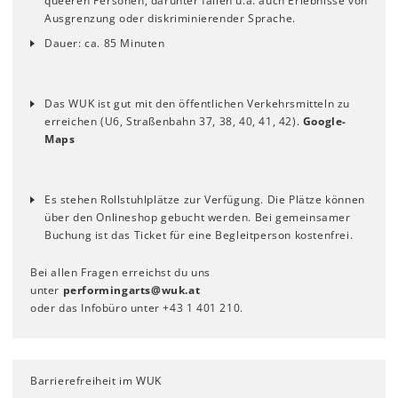
queeren Personen, darunter fallen u.a. auch Erlebnisse von
Ausgrenzung oder diskriminierender Sprache.
Dauer: ca. 85 Minuten
Das WUK ist gut mit den öffentlichen Verkehrsmitteln zu
erreichen (U6, Straßenbahn 37, 38, 40, 41, 42).
Google-
Maps
Es stehen Rollstuhlplätze zur Verfügung. Die Plätze können
über den Onlineshop gebucht werden. Bei gemeinsamer
Buchung ist das Ticket für eine Begleitperson kostenfrei.
Bei allen Fragen erreichst du uns
unter
performingarts
@
wuk
.
at
oder das Infobüro unter +43 1 401 210.
Barrierefreiheit im WUK