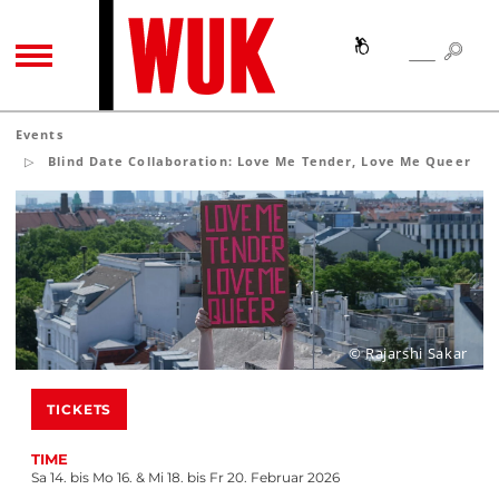
SEA
SEARCH
TOGGLE NAVIGATION
Events
Blind Date Collaboration: Love Me Tender, Love Me Queer
© Rajarshi Sakar
TICKETS
TIME
Sa 14. bis Mo 16. & Mi 18. bis Fr 20. Februar 2026