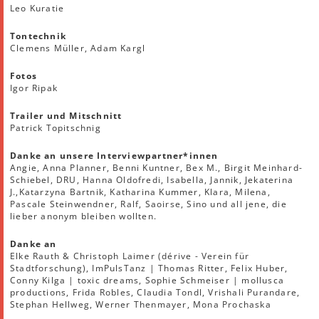
Leo Kuratie
Tontechnik
Clemens Müller, Adam Kargl
Fotos
Igor Ripak
Trailer und Mitschnitt
Patrick Topitschnig
Danke an unsere Interviewpartner*innen
Angie, Anna Planner, Benni Kuntner, Bex M., Birgit Meinhard-
Schiebel, DRU, Hanna Oldofredi, Isabella, Jannik, Jekaterina
J.,Katarzyna Bartnik, Katharina Kummer, Klara, Milena,
Pascale Steinwendner, Ralf, Saoirse, Sino und all jene, die
lieber anonym bleiben wollten.
Danke an
Elke Rauth & Christoph Laimer (dérive - Verein für
Stadtforschung), ImPulsTanz | Thomas Ritter, Felix Huber,
Conny Kilga | toxic dreams, Sophie Schmeiser | mollusca
productions, Frida Robles, Claudia Tondl, Vrishali Purandare,
Stephan Hellweg, Werner Thenmayer, Mona Prochaska