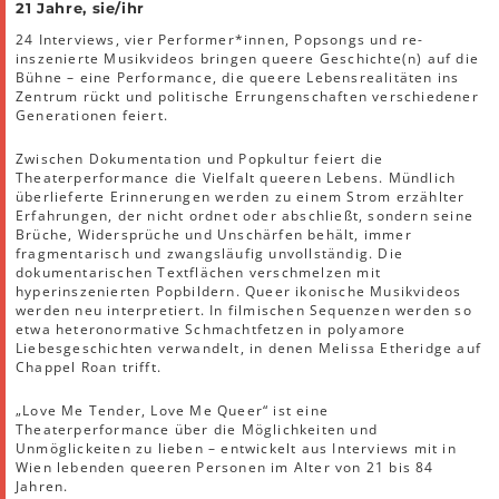
21 Jahre, sie/ihr
24 Interviews, vier Performer*innen, Popsongs und re-
inszenierte Musikvideos bringen queere Geschichte(n) auf die
Bühne – eine Performance, die queere Lebensrealitäten ins
Zentrum rückt und politische Errungenschaften verschiedener
Generationen feiert.
Zwischen Dokumentation und Popkultur feiert die
Theaterperformance die Vielfalt queeren Lebens. Mündlich
überlieferte Erinnerungen werden zu einem Strom erzählter
Erfahrungen, der nicht ordnet oder abschließt, sondern seine
Brüche, Widersprüche und Unschärfen behält, immer
fragmentarisch und zwangsläufig unvollständig. Die
dokumentarischen Textflächen verschmelzen mit
hyperinszenierten Popbildern. Queer ikonische Musikvideos
werden neu interpretiert. In filmischen Sequenzen werden so
etwa heteronormative Schmachtfetzen in polyamore
Liebesgeschichten verwandelt, in denen Melissa Etheridge auf
Chappel Roan trifft.
„Love Me Tender, Love Me Queer“ ist eine
Theaterperformance über die Möglichkeiten und
Unmöglickeiten zu lieben – entwickelt aus Interviews mit in
Wien lebenden queeren Personen im Alter von 21 bis 84
Jahren.