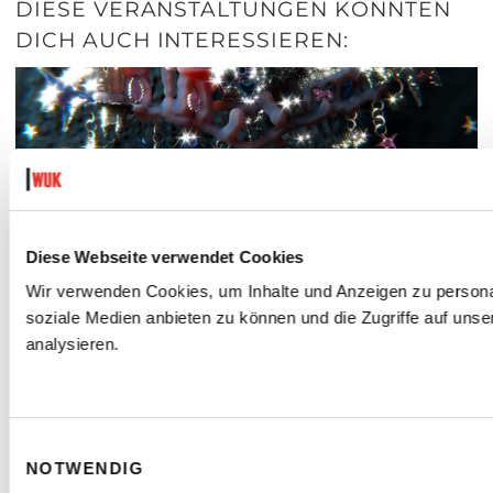
DIESE VERANSTALTUNGEN KÖNNTEN
DICH AUCH INTERESSIEREN:
Diese Webseite verwendet Cookies
Wir verwenden Cookies, um Inhalte und Anzeigen zu personal
soziale Medien anbieten zu können und die Zugriffe auf uns
analysieren.
THICCPHATUTOPIAS
- LA RÉSISTANCE!
Einwilligungsauswahl
Sa. 26. September 2026 | 21:00 Uhr
NOTWENDIG