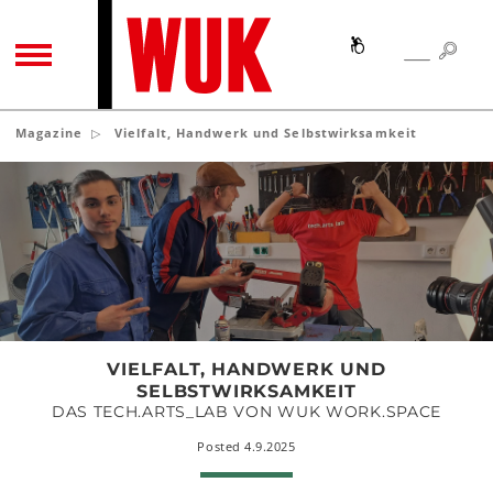
SEA
SEARCH
TOGGLE NAVIGATION
Magazine
Vielfalt, Handwerk und Selbstwirksamkeit
Vielfalt,
Handwerk
und
Selbstwirksamkeit
VIELFALT, HANDWERK UND
SELBSTWIRKSAMKEIT
DAS TECH.ARTS_LAB VON WUK WORK.SPACE
Posted 4.9.2025