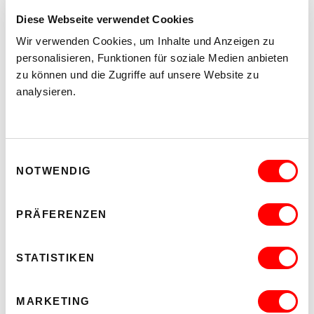
So verbindet sich im craftlab sinnvolles Training mit einem
Beitrag für die Gemeinschaft – und die Kooperation mit dem
Diese Webseite verwendet Cookies
BOS 10 zeigt, wie gegenseitige Unterstützung neue Chancen
eröffnet.
Wir verwenden Cookies, um Inhalte und Anzeigen zu
personalisieren, Funktionen für soziale Medien anbieten
Text: Christoph Vizy, Trainer, WUK work.space
zu können und die Zugriffe auf unsere Website zu
Fotos: WUK work.space
analysieren.
Mobile Jugendarbeit Back on Stage 10 (BoS 10)
Einwilligungsauswahl
WUK work.space
NOTWENDIG
PRÄFERENZEN
STATISTIKEN
MARKETING