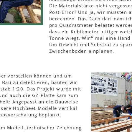
Die Materialstärke nicht vergesse
Post-Error? Und ja, wir mussten
berechnen. Das Dach darf nämlich
pro Quadratmeter belastet werden
dass ein Kubikmeter luftiger weic
Tonne wiegt. Wirf‘ mal eine Hand 
Um Gewicht und Substrat zu spar
Zwischenboden einplanen.
ser vorstellen können und um
 Bau zu detektieren, bauten wir
stab 1:20. Das Projekt wurde mit
 und auch die GZ-Platte kam zum
heit: Angepasst an die Bauweise
sere Hochbeet-Modelle vertikal
aosverschalung beplankt.
em Modell, technischer Zeichnung