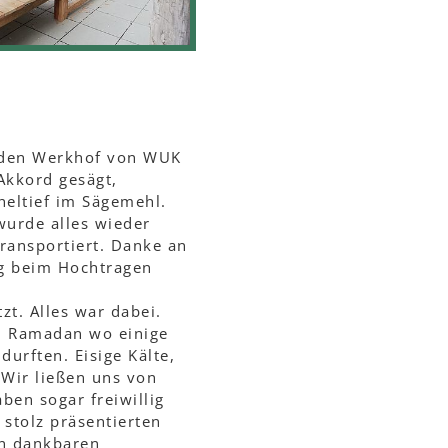
b den Werkhof von WUK
Akkord gesägt,
heltief im Sägemehl.
urde alles wieder
transportiert. Danke an
ng beim Hochtragen
t. Alles war dabei.
m Ramadan wo einige
durften. Eisige Kälte,
Wir ließen uns von
ben sogar freiwillig
stolz präsentierten
en dankbaren