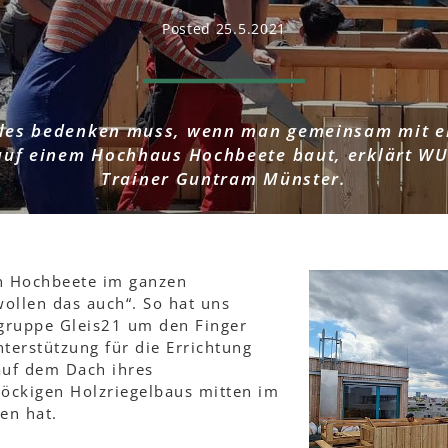
Posted 25.5.2021
les bedenken muss, wenn man gemeinsam mit e
auf einem Hochhaus Hochbeete baut, erklärt W
Trainer Guntram Münster.
en Hochbeete im ganzen
ollen das auch“. So hat uns
gruppe Gleis21 um den Finger
nterstützung für die Errichtung
auf dem Dach ihres
öckigen Holzriegelbaus mitten im
en hat.