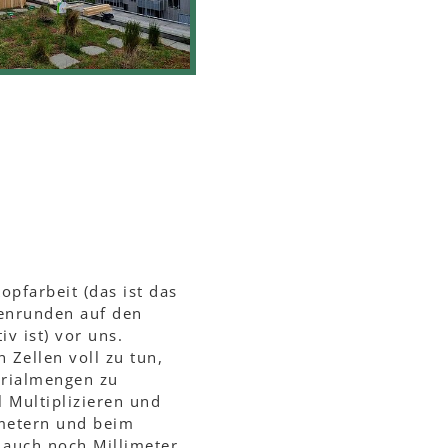
pfarbeit (das ist das
genrunden auf den
iv ist) vor uns.
 Zellen voll zu tun,
erialmengen zu
l Multiplizieren und
imetern und beim
auch noch Millimeter.