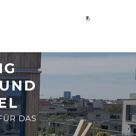
NG
 UND
EL
FÜR DAS