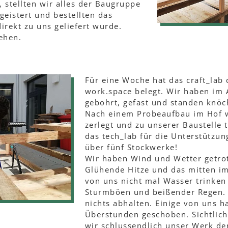
, stellten wir alles der Baugruppe
geistert und bestellten das
irekt zu uns geliefert wurde.
ehen.
Für eine Woche hat das craft_la
work.space belegt. Wir haben im 
gebohrt, gefast und standen knöc
Nach einem Probeaufbau im Hof w
zerlegt und zu unserer Baustelle 
das tech_lab für die Unterstützu
über fünf Stockwerke!
Wir haben Wind und Wetter getrotz
Glühende Hitze und das mitten i
von uns nicht mal Wasser trinken 
Sturmböen und beißender Regen. 
nichts abhalten. Einige von uns ha
Überstunden geschoben. Sichtlich 
wir schlussendlich unser Werk d