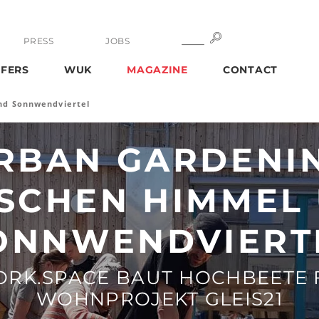
SEARCH
SEARCH
PRESS
JOBS
FERS
WUK
MAGAZINE
CONTACT
nd Sonnwendviertel
RBAN GARDENI
SCHEN HIMMEL
ONNWENDVIERT
RK.SPACE BAUT HOCHBEETE 
WOHNPROJEKT GLEIS21