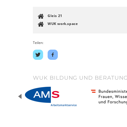
Gleis 21
WUK work.space
Teilen:
Share
Share
on
on
twitter
facebook
WUK BILDUNG UND BERATUNG