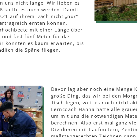
n uns nicht lange. Wir lieben es
ß sollte es auch werden. Damit
s21 auf ihrem Dach nicht „nur“
ertragreich ernten können,
erhochbeete mit einer Länge über
e und fast fünf Meter für das
ir konnten es kaum erwarten, bis
lich die Späne fliegen.
Davor lag aber noch eine Menge Ko
große Ding, das wir bei den Mor
Tisch legen, weil es noch nicht akt
Lerncoach Hanna hatte alle grauen
um mit uns die notwendigen Mat
berechnen. Also erst mal ganz vie
Dividieren mit Laufmetern, Zent
maßstabgerechten Zeichnen dann 