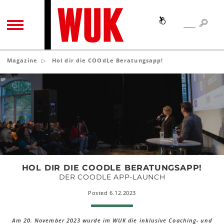
SEA
SEARCH
TOGGLE NAVIGATION
Magazine
Hol dir die COOdLe Beratungsapp!
Hol
dir
die
COOdLe
Beratungsapp!
HOL DIR DIE COODLE BERATUNGSAPP!
DER COODLE APP-LAUNCH
Posted 6.12.2023
Am 20. November 2023 wurde im WUK die inklusive Coaching- und