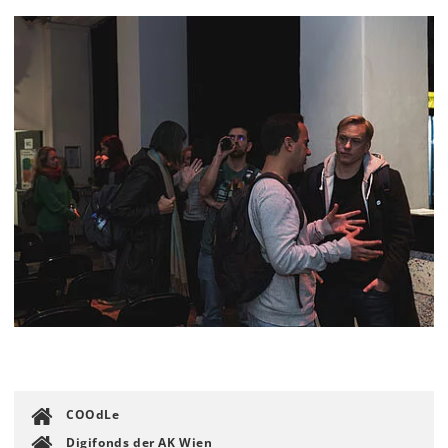
COOdLe
Digifonds der AK Wien