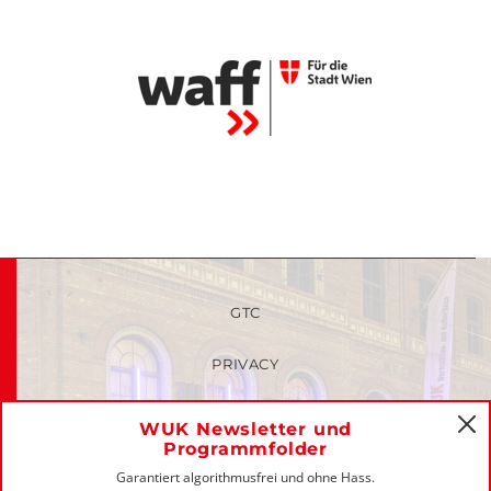
GTC
PRIVACY
FAQ
WUK Newsletter und
C
Programmfolder
MEMBERS-LOGIN
Garantiert algorithmusfrei und ohne Hass.