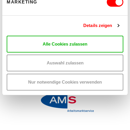
MARKETING
WUK faktor.c
Details zeigen
Teilen:
Alle Cookies zulassen
Share
Share
on
on
twitter
facebook
Auswahl zulassen
WUK BILDUNG UND BERATUNG WIRD
GEFÖRDERT VON:
Nur notwendige Cookies verwenden