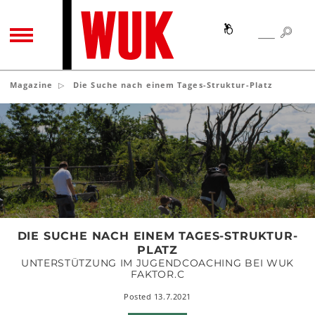
SEA
SEARCH
TOGGLE NAVIGATION
Magazine
Die Suche nach einem Tages-Struktur-Platz
Die
Suche
nach
einem
Tages-
Struktur-
Platz
DIE SUCHE NACH EINEM TAGES-STRUKTUR-
PLATZ
UNTERSTÜTZUNG IM JUGENDCOACHING BEI WUK
FAKTOR.C
Posted 13.7.2021