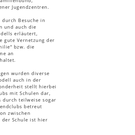
Familienbund,
ener Jugendzentren.
 durch Besuche in
n und auch die
ells erläutert,
e gute Vernetzung der
ilie“ bzw. die
hme an
haltet.
ngen wurden diverse
dell auch in der
nderheit stellt hierbei
ubs mit Schulen dar,
 durch teilweise sogar
endclubs betreut
on zwischen
 der Schule ist hier