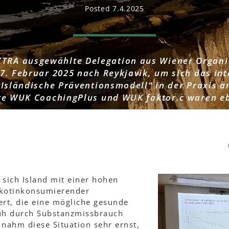
Posted 7.4.2025
TRA ausgewählte Delegation aus Wiener Organi
 7. Februar 2025 nach Reykjavik, um sich das in
Isländische Präventionsmodell“ in der Praxis a
te WUK CoachingPlus und WUK faktor.c waren eb
 sich Island mit einer hohen
ikotinkonsumierender
ert, die eine mögliche gesunde
rüh durch Substanzmissbrauch
 nahm diese Situation sehr ernst,