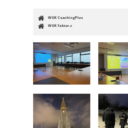
WUK CoachingPlus
WUK faktor.c