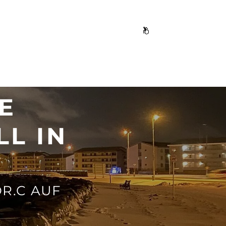
E
L IN
R.C AUF