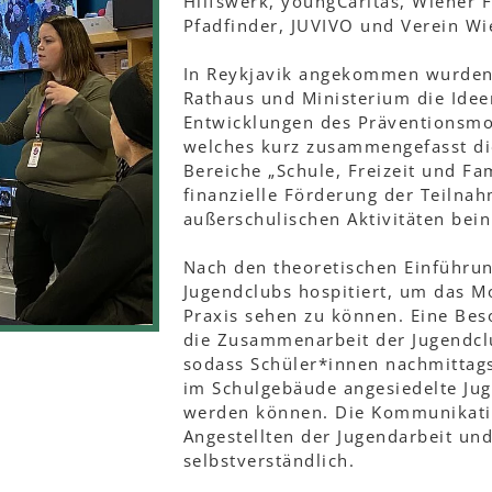
Hilfswerk, youngCaritas, Wiener 
Pfadfinder, JUVIVO und Verein Wi
In Reykjavik angekommen wurden
Rathaus und Ministerium die Idee
Entwicklungen des Präventionsmod
welches kurz zusammengefasst di
Bereiche „Schule, Freizeit und Fam
finanzielle Förderung der Teilna
außerschulischen Aktivitäten bein
Nach den theoretischen Einführu
Jugendclubs hospitiert, um das Mo
Praxis sehen zu können. Eine Beso
die Zusammenarbeit der Jugendcl
sodass Schüler*innen nachmittags
im Schulgebäude angesiedelte Jug
werden können. Die Kommunikati
Angestellten der Jugendarbeit und
selbstverständlich.