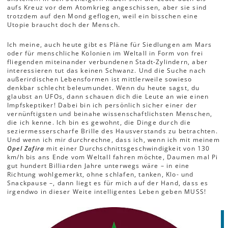
aufs Kreuz vor dem Atomkrieg angeschissen, aber sie sind
trotzdem auf den Mond geflogen, weil ein bisschen eine
Utopie braucht doch der Mensch.
Ich meine, auch heute gibt es Pläne für Siedlungen am Mars
oder für menschliche Kolonien im Weltall in Form von frei
fliegenden miteinander verbundenen Stadt-Zylindern, aber
interessieren tut das keinen Schwanz. Und die Suche nach
außerirdischen Lebensformen ist mittlerweile sowieso
denkbar schlecht beleumundet. Wenn du heute sagst, du
glaubst an UFOs, dann schauen dich die Leute an wie einen
Impfskeptiker! Dabei bin ich persönlich sicher einer der
vernünftigsten und beinahe wissenschaftlichsten Menschen,
die ich kenne. Ich bin es gewohnt, die Dinge durch die
seziermesserscharfe Brille des Hausverstands zu betrachten.
Und wenn ich mir durchrechne, dass ich, wenn ich mit meinem
Opel Zafira
mit einer Durchschnittsgeschwindigkeit von 130
km/h bis ans Ende vom Weltall fahren möchte, Daumen mal Pi
gut hundert Billiarden Jahre unterwegs wäre – in eine
Richtung wohlgemerkt, ohne schlafen, tanken, Klo- und
Snackpause –, dann liegt es für mich auf der Hand, dass es
irgendwo in dieser Weite intelligentes Leben geben MUSS!