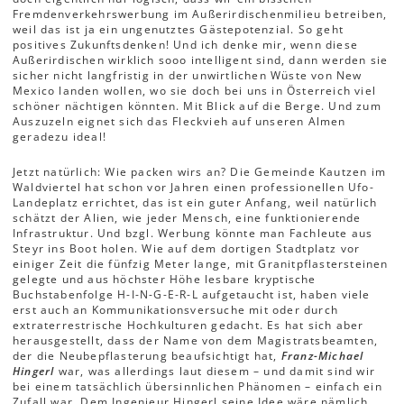
Fremdenverkehrswerbung im Außerirdischenmilieu betreiben,
weil das ist ja ein ungenutztes Gästepotenzial. So geht
positives Zukunftsdenken! Und ich denke mir, wenn diese
Außerirdischen wirklich sooo intelligent sind, dann werden sie
sicher nicht langfristig in der unwirtlichen Wüste von New
Mexico landen wollen, wo sie doch bei uns in Österreich viel
schöner nächtigen könnten. Mit Blick auf die Berge. Und zum
Auszuzeln eignet sich das Fleckvieh auf unseren Almen
geradezu ideal!
Jetzt natürlich: Wie packen wirs an? Die Gemeinde Kautzen im
Waldviertel hat schon vor Jahren einen professionellen Ufo-
Landeplatz errichtet, das ist ein guter Anfang, weil natürlich
schätzt der Alien, wie jeder Mensch, eine funktionierende
Infrastruktur. Und bzgl. Werbung könnte man Fachleute aus
Steyr ins Boot holen. Wie auf dem dortigen Stadtplatz vor
einiger Zeit die fünfzig Meter lange, mit Granitpflastersteinen
gelegte und aus höchster Höhe lesbare kryptische
Buchstabenfolge H-I-N-G-E-R-L aufgetaucht ist, haben viele
erst auch an Kommunikationsversuche mit oder durch
extraterrestrische Hochkulturen gedacht. Es hat sich aber
herausgestellt, dass der Name von dem Magistratsbeamten,
der die Neubepflasterung beaufsichtigt hat,
Franz-Michael
Hingerl
war, was allerdings laut diesem – und damit sind wir
bei einem tatsächlich übersinnlichen Phänomen – einfach ein
Zufall war. Dem Ingenieur Hingerl seine Idee wäre nämlich