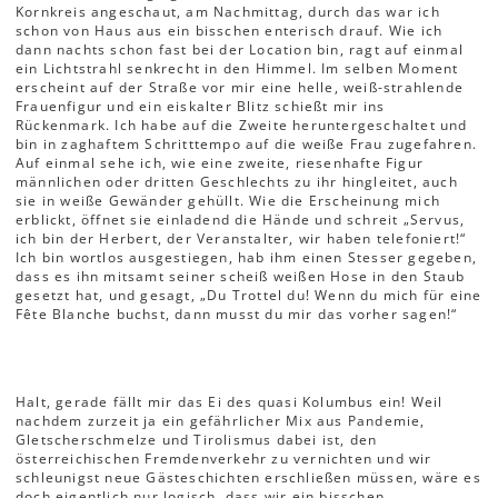
Kornkreis angeschaut, am Nachmittag, durch das war ich
schon von Haus aus ein bisschen enterisch drauf. Wie ich
dann nachts schon fast bei der Location bin, ragt auf einmal
ein Lichtstrahl senkrecht in den Himmel. Im selben Moment
erscheint auf der Straße vor mir eine helle, weiß-strahlende
Frauenfigur und ein eiskalter Blitz schießt mir ins
Rückenmark. Ich habe auf die Zweite heruntergeschaltet und
bin in zaghaftem Schritttempo auf die weiße Frau zugefahren.
Auf einmal sehe ich, wie eine zweite, riesenhafte Figur
männlichen oder dritten Geschlechts zu ihr hingleitet, auch
sie in weiße Gewänder gehüllt. Wie die Erscheinung mich
erblickt, öffnet sie einladend die Hände und schreit „Servus,
ich bin der Herbert, der Veranstalter, wir haben telefoniert!“
Ich bin wortlos ausgestiegen, hab ihm einen Stesser gegeben,
dass es ihn mitsamt seiner scheiß weißen Hose in den Staub
gesetzt hat, und gesagt, „Du Trottel du! Wenn du mich für eine
Fête Blanche buchst, dann musst du mir das vorher sagen!“
Halt, gerade fällt mir das Ei des quasi Kolumbus ein! Weil
nachdem zurzeit ja ein gefährlicher Mix aus Pandemie,
Gletscherschmelze und Tirolismus dabei ist, den
österreichischen Fremdenverkehr zu vernichten und wir
schleunigst neue Gästeschichten erschließen müssen, wäre es
doch eigentlich nur logisch, dass wir ein bisschen