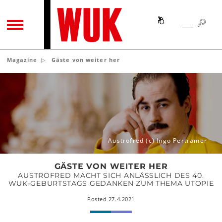
SEA
SEARCH
TOGGLE NAVIGATION
Magazine
Gäste von weiter her
Gäste
von
weiter
her
Austrofred (c) Ingo Pertramer
GÄSTE VON WEITER HER
AUSTROFRED MACHT SICH ANLÄSSLICH DES 40.
WUK-GEBURTSTAGS GEDANKEN ZUM THEMA UTOPIE
Posted 27.4.2021