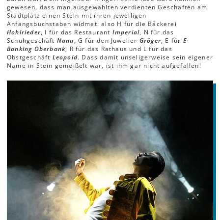
gewesen, dass man ausgewählten verdienten Geschäften am
Stadtplatz einen Stein mit ihren jeweiligen
Anfangsbuchstaben widmet: also H für die Bäckerei
Hohlrieder
, I für das Restaurant
Imperial
, N für das
Schuhgeschäft
Nanu
, G für den Juwelier
Gröger
, E für
E-
Banking Oberbank
, R für das Rathaus und L für das
Obstgeschäft
Leopold
. Dass damit unseligerweise sein eigener
Name in Stein gemeißelt war, ist ihm gar nicht aufgefallen!