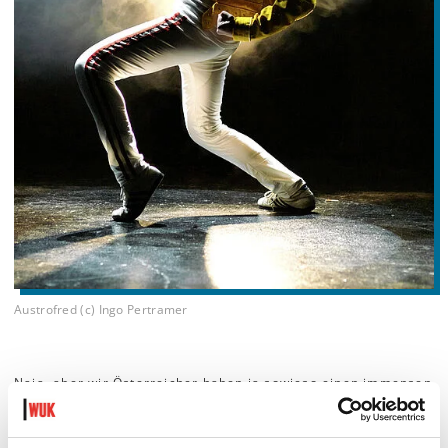
Austrofred (c) Ingo Pertramer
Naja, aber wir Österreicher haben ja sowieso einen immensen
Startvorteil bei der touristischen Kontaktaufnahme. Auf der
1977 ins Weltall geschossenen „Voyager Golden Record“, auf
der die
NASA
etwaigen außerirdischen Hörern ein Potpourri