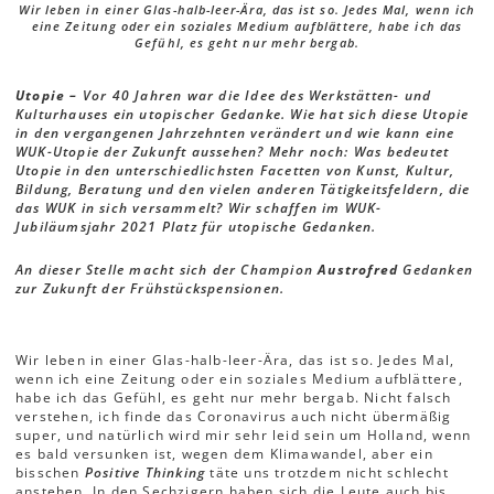
Wir leben in einer Glas-halb-leer-Ära, das ist so. Jedes Mal, wenn ich
eine Zeitung oder ein soziales Medium aufblättere, habe ich das
Gefühl, es geht nur mehr bergab.
Utopie –
Vor 40 Jahren war die Idee des Werkstätten- und
Kulturhauses ein utopischer Gedanke. Wie hat sich diese Utopie
in den vergangenen Jahrzehnten verändert und wie kann eine
WUK-Utopie der Zukunft aussehen? Mehr noch: Was bedeutet
Utopie in den unterschiedlichsten Facetten von Kunst, Kultur,
Bildung, Beratung und den vielen anderen Tätigkeitsfeldern, die
das WUK in sich versammelt? Wir schaffen im WUK-
Jubiläumsjahr 2021 Platz für utopische Gedanken.
An dieser Stelle macht sich der Champion
Austrofred
Gedanken
zur Zukunft der Frühstückspensionen.
Wir leben in einer Glas-halb-leer-Ära, das ist so. Jedes Mal,
wenn ich eine Zeitung oder ein soziales Medium aufblättere,
habe ich das Gefühl, es geht nur mehr bergab. Nicht falsch
verstehen, ich finde das Coronavirus auch nicht übermäßig
super, und natürlich wird mir sehr leid sein um Holland, wenn
es bald versunken ist, wegen dem Klimawandel, aber ein
bisschen
Positive Thinking
täte uns trotzdem nicht schlecht
anstehen. In den Sechzigern haben sich die Leute auch bis