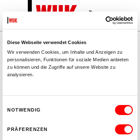
SEARC
EN
SEARCH
TOGGLE NAVIGATION
DE
Events
Zeitenwanderer, Gestern war heute morgen
Diese Webseite verwendet Cookies
Wir verwenden Cookies, um Inhalte und Anzeigen zu
personalisieren, Funktionen für soziale Medien anbieten
zu können und die Zugriffe auf unsere Website zu
analysieren.
Einwilligungsauswahl
TIME
NOTWENDIG
Sat 17.11.2018
7.30 pm
SPACE
PRÄFERENZEN
Museum