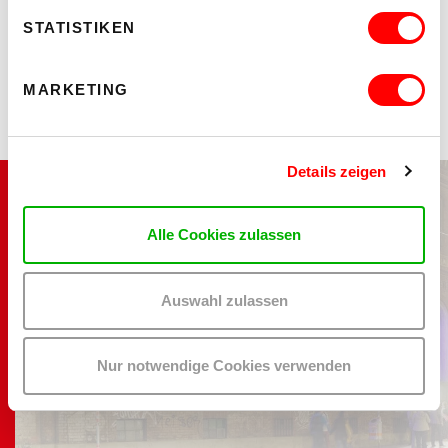
,
PERFORMANCE, TANZ, THEATER
THEATER
ZEITENWANDERER, GESTERN WAR
STATISTIKEN
HEUTE MORGEN
MARKETING
Details zeigen
GTC
Alle Cookies zulassen
PRIVACY
Auswahl zulassen
FAQ
MEMBERS-LOGIN
Nur notwendige Cookies verwenden
IMPRINT