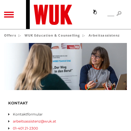
SEA
SEARCH
TOGGLE NAVIGATION
Offers
WUK Education & Counselling
Arbeitsassistenz
KONTAKT
Kontaktformular
arbeitsassistenz
@
wuk
.
at
01-401 21-2300