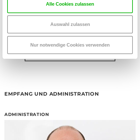
Alle Cookies zulassen
ELISABETH BUXHOFER
M
+43-6991-40121-38
Auswahl zulassen
elisabeth.buxhofer
@
wuk
.
at
Nur notwendige Cookies verwenden
ALLE MITARBEITER*INNEN ANZEIGEN
EMPFANG UND ADMINISTRATION
ADMINISTRATION