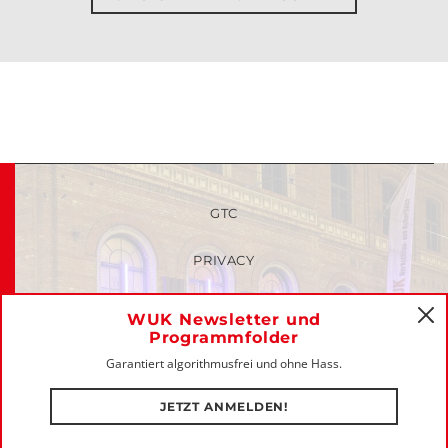
GTC
PRIVACY
FAQ
WUK Newsletter und
C
Programmfolder
MEMBERS-LOGIN
Garantiert algorithmusfrei und ohne Hass.
IMPRINT
JETZT ANMELDEN!