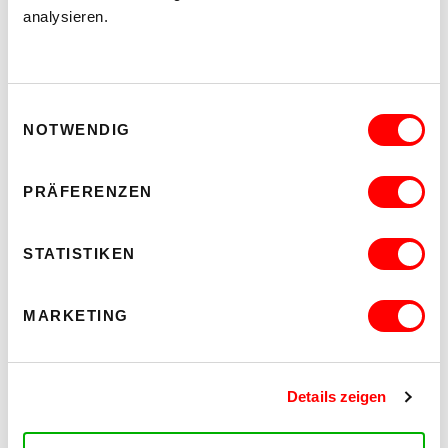
analysieren.
CHRISTA FRANEK
M
+43-6991-40121-09
christa.franek
@
wuk
.
at
Einwilligungsauswahl
NOTWENDIG
ARBEITSASSISTENZ
PRÄFERENZEN
STATISTIKEN
MARKETING
Details zeigen