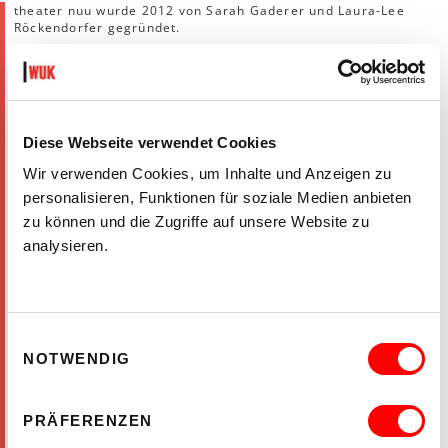
theater nuu wurde 2012 von Sarah Gaderer und Laura-Lee
Röckendorfer gegründet.
Der Fokus ihrer Arbeit liegt auf Performances für die
Allerjüngsten. Im Zentrum steht die Ästhetische Erfahrung -
das ästhetische Erleben. Mit ihren Stücken werden Räume für
Phantasien, Träume und individuelle Interpretationen
geöffnet.
Diese Webseite verwendet Cookies
theater.nuu legt großen Wert auf die Zusammenarbeit mit
Wir verwenden Cookies, um Inhalte und Anzeigen zu
dem Publikum - sowohl während den Aufführungen als auch im
personalisieren, Funktionen für soziale Medien anbieten
Proben- und Rechercheprozess. Ihre Stücke erarbeiten sie mit
zu können und die Zugriffe auf unsere Website zu
Formen von Improvisaton, Bewegungstheater, Objekttheater,
Materialtheater und live Musik.
analysieren.
theater.nuu spielt im Theater und in
Kindergärten/Krabbelstuben.
STELLA*24 - Ausgezeichnet für „Hände“ als beste Produktion für
Einwilligungsauswahl
Kinder
NOTWENDIG
Jungwild 2013 - Förderpreis für junges Theater | MOON AWOOH
(1,5+)
PRÄFERENZEN