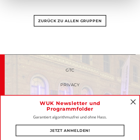
ZURÜCK ZU ALLEN GRUPPEN
GTC
PRIVACY
FAQ
WUK Newsletter und
C
Programmfolder
MEMBERS-LOGIN
Garantiert algorithmusfrei und ohne Hass.
IMPRINT
JETZT ANMELDEN!