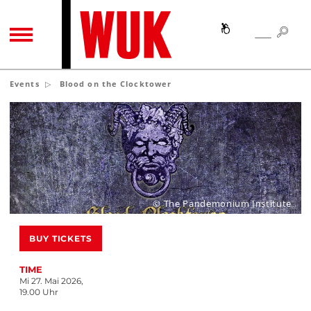
SEA
SEARCH
TOGGLE NAVIGATION
Events
Blood on the Clocktower
© The Pandemonium Institute
BUY TICKETS
TIME
Mi 27. Mai 2026,
19.00 Uhr