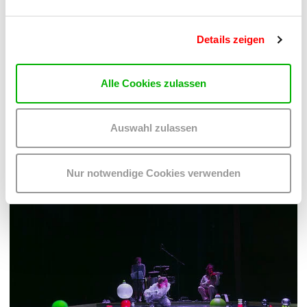
Details zeigen
MANGA ZEICHNEN (10-13 J)
MIT JAN RESPERGER UND NICOLE SCHUSTER
Mo 17.08.2026 bis Do 20.08.2026
Alle Cookies zulassen
Museum
Barrierefrei über Lift B
Auswahl zulassen
READ MORE
Nur notwendige Cookies verwenden