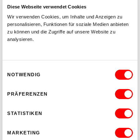
MIT CHRISTIAN FREER / MELANIE THEILICH UND IMAN
Diese Webseite verwendet Cookies
/ MONIKA HASSAN
Wir verwenden Cookies, um Inhalte und Anzeigen zu
Mo 17.08.2026 bis Fr 21.08.2026
personalisieren, Funktionen für soziale Medien anbieten
Museum
zu können und die Zugriffe auf unsere Website zu
Barrierefrei über Lift B
analysieren.
READ MORE
Einwilligungsauswahl
NOTWENDIG
PRÄFERENZEN
STATISTIKEN
MARKETING