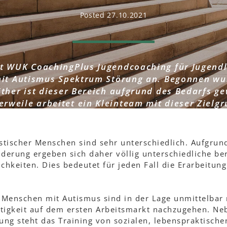
Posted 27.10.2021
et WUK CoachingPlus Jugendcoaching für Jugend
it Autismus Spektrum Störung an. Begonnen wu
ither ist dieser Bereich aufgrund des Bedarfs 
erweile arbeitet ein Kleinteam mit dieser Zielg
tischer Menschen sind sehr unterschiedlich. Aufgrund
erung ergeben sich daher völlig unterschiedliche ber
hkeiten. Dies bedeutet für jeden Fall die Erarbeitung
 Menschen mit Autismus sind in der Lage unmittelbar
ätigkeit auf dem ersten Arbeitsmarkt nachzugehen. Ne
rung steht das Training von sozialen, lebenspraktisc