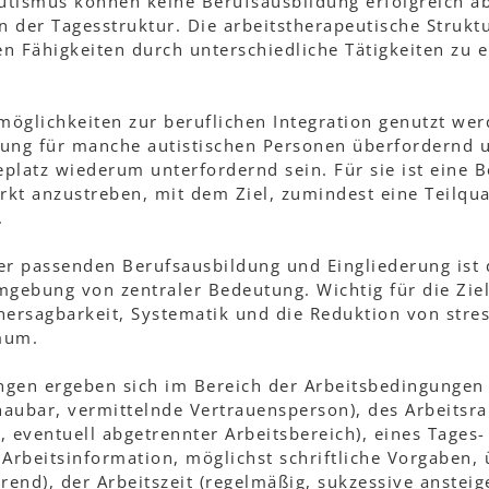
utismus können keine Berufsausbildung erfolgreich a
 der Tagesstruktur. Die arbeitstherapeutische Struktu
len Fähigkeiten durch unterschiedliche Tätigkeiten zu 
öglichkeiten zur beruflichen Integration genutzt wer
dung für manche autistischen Personen überfordernd 
platz wiederum unterfordernd sein. Für sie ist eine 
kt anzustreben, mit dem Ziel, zumindest eine Teilqua
.
r passenden Berufsausbildung und Eingliederung ist d
mgebung von zentraler Bedeutung. Wichtig für die Ziel
rhersagbarkeit, Systematik und die Reduktion von str
mum.
ngen ergeben sich im Bereich der Arbeitsbedingungen 
haubar, vermittelnde Vertrauensperson), des Arbeitsr
 eventuell abgetrennter Arbeitsbereich), eines Tages
 Arbeitsinformation, möglichst schriftliche Vorgaben, 
end), der Arbeitszeit (regelmäßig, sukzessive anstei