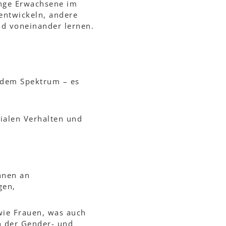
unge Erwachsene im
 entwickeln, andere
nd voneinander lernen.
 dem Spektrum – es
ialen Verhalten und
nnen an
gen,
wie Frauen, was auch
h der Gender- und