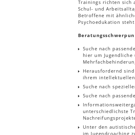
Trainings richten sich
Schul- und Arbeitsallt
Betroffene mit ähnlic
Psychoedukation steht 
Beratungsschwerpun
Suche nach passende
hier um Jugendliche
Mehrfachbehinderung
Herausfordernd sind
ihrem intellektuelle
Suche nach speziell
Suche nach passende
Informationsweiterga
unterschiedlichste T
Nachreifungsprojekt
Unter den autistisch
im Jugendcoaching z