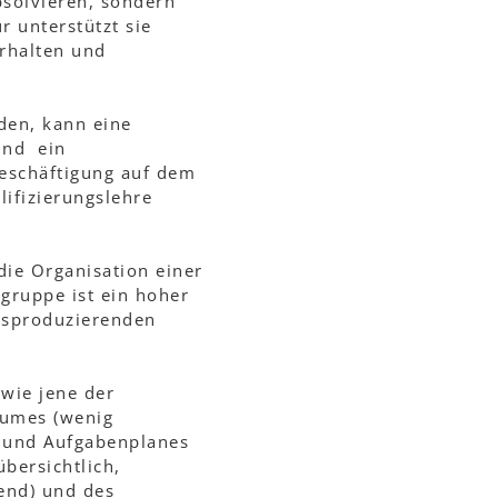
bsolvieren, sondern
r unterstützt sie
erhalten und
den, kann eine
und ein
Beschäftigung auf dem
lifizierungslehre
ie Organisation einer
gruppe ist ein hoher
essproduzierenden
wie jene der
aumes (wenig
- und Aufgabenplanes
übersichtlich,
gend) und des