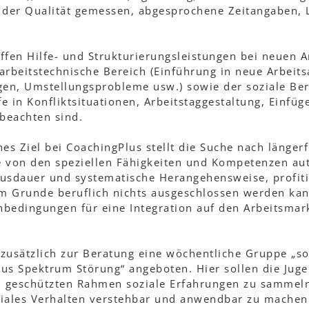
 der Qualität gemessen, abgesprochene Zeitangaben, L
ffen Hilfe- und Strukturierungsleistungen bei neuen A
arbeitstechnische Bereich (Einführung in neue Arbeits
en, Umstellungsprobleme usw.) sowie der soziale Ber
e in Konfliktsituationen, Arbeitstaggestaltung, Einfüg
 beachten sind.
hes Ziel bei CoachingPlus stellt die Suche nach länger
e von den speziellen Fähigkeiten und Kompetenzen aut
 Ausdauer und systematische Herangehensweise, profit
im Grunde beruflich nichts ausgeschlossen werden kan
nbedingungen für eine Integration auf den Arbeitsma
zusätzlich zur Beratung eine wöchentliche Gruppe „soz
us Spektrum Störung“ angeboten. Hier sollen die Juge
in geschützten Rahmen soziale Erfahrungen zu sammeln
oziales Verhalten verstehbar und anwendbar zu machen.