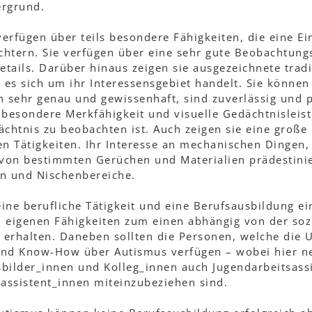
rgrund.
erfügen über teils besondere Fähigkeiten, die eine Ei
ichtern. Sie verfügen über eine sehr gute Beobachtun
tails. Darüber hinaus zeigen sie ausgezeichnete tradi
es sich um ihr Interessensgebiet handelt. Sie können 
n sehr genau und gewissenhaft, sind zuverlässig und p
 besondere Merkfähigkeit und visuelle Gedächtnisleist
ächtnis zu beobachten ist. Auch zeigen sie eine große
en Tätigkeiten. Ihr Interesse an mechanischen Dingen
von bestimmten Gerüchen und Materialien prädestinier
en und Nischenbereiche.
 eine berufliche Tätigkeit und eine Berufsausbildung e
n eigenen Fähigkeiten zum einen abhängig von der soz
z erhalten. Daneben sollten die Personen, welche die U
und Know-How über Autismus verfügen – wobei hier n
sbilder_innen und Kolleg_innen auch Jugendarbeitsass
assistent_innen miteinzubeziehen sind.