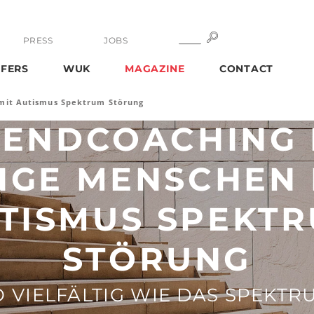
SEARCH
SEARCH
PRESS
JOBS
FERS
WUK
MAGAZINE
CONTACT
mit Autismus Spektrum Störung
GENDCOACHING 
NGE MENSCHEN 
TISMUS SPEKT
STÖRUNG
O VIELFÄLTIG WIE DAS SPEKTR