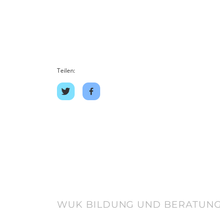
Teilen:
Share
Share
on
on
twitter
facebook
WUK BILDUNG UND BERATUNG