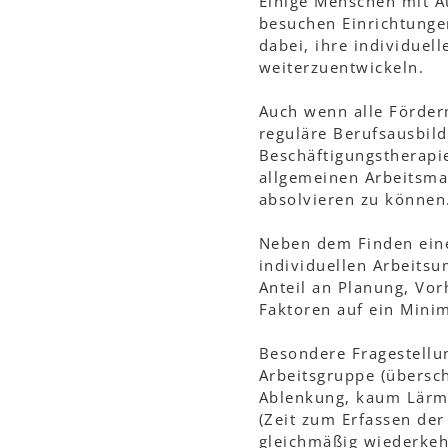
Einige Menschen mit A
besuchen Einrichtungen
dabei, ihre individuel
weiterzuentwickeln.
Auch wenn alle Förderm
reguläre Berufsausbil
Beschäftigungstherapie
allgemeinen Arbeitsmar
absolvieren zu können
Neben dem Finden eine
individuellen Arbeitsu
Anteil an Planung, Vo
Faktoren auf ein Mini
Besondere Fragestellu
Arbeitsgruppe (übersc
Ablenkung, kaum Lärm,
(Zeit zum Erfassen der
gleichmäßig wiederkehr