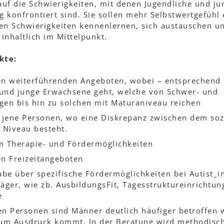
 auf die Schwierigkeiten, mit denen Jugendliche und j
ag konfrontiert sind. Sie sollen mehr Selbstwertgefühl
hen Schwierigkeiten kennenlernen, sich austauschen u
inhaltlich im Mittelpunkt.
kte:
n weiterführenden Angeboten, wobei – entsprechend
 und junge Erwachsene geht, welche von Schwer- und
en bis hin zu solchen mit Maturaniveau reichen
 jene Personen, wo eine Diskrepanz zwischen dem soz
n Niveau besteht.
en Therapie- und Fördermöglichkeiten
n Freizeitangeboten
be über spezifische Fördermöglichkeiten bei Autist_i
räger, wie zb. AusbildungsFit, Tagesstruktureinrichtun
e
en Personen sind Männer deutlich häufiger betroffen 
um Ausdruck kommt. In der Beratung wird methodisc