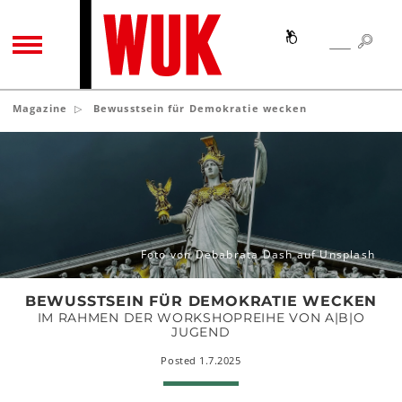
SEA
SEARCH
TOGGLE NAVIGATION
Magazine
Bewusstsein für Demokratie wecken
Bewusstsein
für
Demokratie
wecken
Foto von Debabrata Dash auf Unsplash
BEWUSSTSEIN FÜR DEMOKRATIE WECKEN
IM RAHMEN DER WORKSHOPREIHE VON A|B|O
JUGEND
Posted 1.7.2025