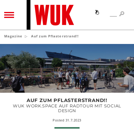
SEA
SEARCH
TOGGLE NAVIGATION
Magazine
Auf zum Pflasterstrand!!
Auf
zum
Pflasterstrand!!
AUF ZUM PFLASTERSTRAND!!
WUK WORK.SPACE AUF RADTOUR MIT SOCIAL
DESIGN
Posted 31.7.2023