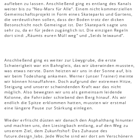
aufleben zu lassen. Anschließend ging es entlang des Kanals
weiter bis zu “Neu-Marx für Alle“. Einem nicht kommerziellen
Gemeinschaftsprojekt in Form eines Skateparks und Gartens,
die verdeutlichen sollen, dass der Boden trotz der dicken
Betonschicht noch Gemeingut ist. Der Skatepark sagte uns
sehr zu, da er für jeden zugänglich ist. Die einzigen Regeln
dort sind: „Räumts euren Müll weg“ und „Seids leiwaund“.
Anschließend ging es weiter zur Löwygrube, die erste
Schwierigkeit war ein Bahngleis, das wir überwinden mussten,
was etwas nervte. Dann heizten wir uns in der Sonne auf, bis
wir beim Todeshang ankamen. Werner (unser Trainer) meinte
wir können hinauffahren. Doch aufgrund der extremen Hitze,
Steigung und unserer schwindenden Kraft war das nicht
möglich. Also bewegten wir uns als gemeinsam leidende
Kolonne, die Fahrräder schiebend den Berg hinauf. Als wir
endlich die Spitze erklommen hatten, mussten wir erstmal
eine längere Pause zur Stärkung einlegen.
Wieder erfrischt düsten wir danach den Asphalthang hinunter
und machten uns, den Liesingbach entlang, auf den Weg zu
unserem Ziel, dem Zukunftshof: Das Zuhause des
future.design_labs. Jede Woche sind wir dort am Verschönern