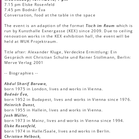
7.15 pm Elske Rosenfeld
7.45 pm Bodnár Éva
Conversation, food at the table in the space
The event is an adaption of the format
Tisch im Raum
which is
run by Kunsthalle Exnergasse (KEX) since 2009. Due to ceiling
renovation works in the KEX exhibition hall, the event will be
held at WUK Projektraum.
Title after: Alexander Kluge, Verdeckte Ermittlung: Ein
Gespräch mit Christian Schulte und Rainer Stollmann, Berlin:
Merve Verlag 2001
-- Biographies --
Abdul Sharif Baruwa,
born 1975 in London, lives and works in Vienna.
Bodnár Éva,
born 1952 in Budapest, lives and works in Vienna since 1976.
Heinrich Dunst,
born 1955 in Hallein, lives and works in Vienna.
Josh Müller,
born 1973 in Mainz, lives and works in Vienna since 1994.
Elske Rosenfeld,
born 1974 in Halle/Saale, lives and works in Berlin.
Christian Helbock,