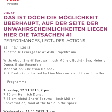
Andere
KUNST
DAS IST DOCH DIE MÖGLICHKEIT
ÜBERHAUPT, AUF DER SEITE DER
UNWAHRSCHEINLICHKEITEN LIEGEN
HIER DIE TATSACHEN #1
PERFORMANCES, LECTURES, ACTIONS
12.—13.11.2013
Kunsthalle Exnergasse at WUK Projektraum
With: Abdul Sharif Baruwa | Josh Müller, Bodnár Éva, Heinrich
Dunst, Elske Rosenfeld
Moderation: Christian Helbock
KEX Production. Invited by Lina Morawetz and Klaus Schafler
-- Programme --
Tuesday, 12.11.2013, 7 pm
7.15 pm Heinrich Dunst
7.45 pm Abdul Sharif Baruwa | Josh Müller
Conversation, food at the table in the space
Wednesday, 13.11.2013, 7 pm