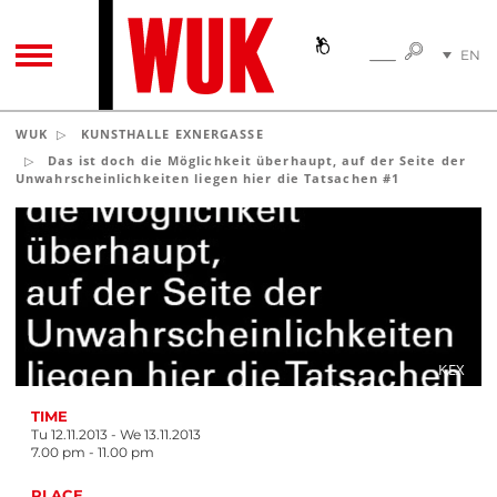
SEARC
EN
SEARCH
TOGGLE NAVIGATION
DE
WUK
KUNSTHALLE EXNERGASSE
Das ist doch die Möglichkeit überhaupt, auf der Seite der
Unwahrscheinlichkeiten liegen hier die Tatsachen #1
KEX
TIME
Tu 12.11.2013 - We 13.11.2013
7.00 pm - 11.00 pm
PLACE