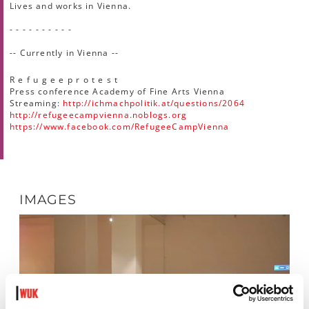
Lives and works in Vienna.
- - - - - - - - - -
-- Currently in Vienna --
R e f u g e e p r o t e s t
Press conference Academy of Fine Arts Vienna
Streaming:
http://ichmachpolitik.at/questions/2064
http://refugeecampvienna.noblogs.org
https://www.facebook.com/RefugeeCampVienna
IMAGES