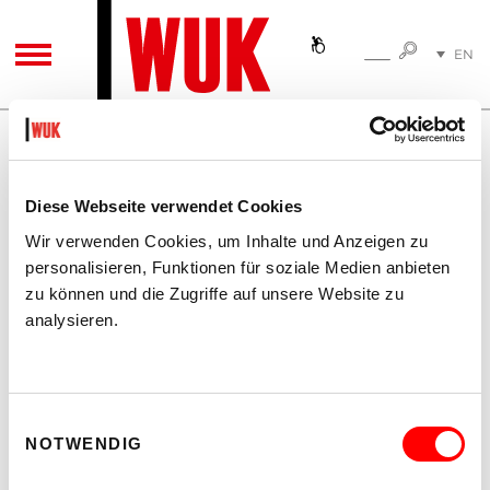
SEARC
EN
SEARCH
TOGGLE NAVIGATION
DE
WUK
KUNSTHALLE EXNERGASSE
PERMANENT PRODUKTIV
Diese Webseite verwendet Cookies
Wir verwenden Cookies, um Inhalte und Anzeigen zu
personalisieren, Funktionen für soziale Medien anbieten
zu können und die Zugriffe auf unsere Website zu
analysieren.
Gauger
TIME
We 30.6.2004
7.00 pm
Einwilligungsauswahl
NOTWENDIG
PLACE
kex—kunsthalle exnergasse