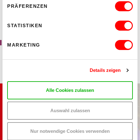
GATE
PRÄFERENZEN
B
KUNST
STATISTIKEN
PERMANENT PRODUKTIV
GUIDED TOURS
Wednesday, 30.6.04 and , 21.7.04, 19 pm
MARKETING
Details zeigen
Alle Cookies zulassen
GTC
Auswahl zulassen
PRIVACY
FAQ
Nur notwendige Cookies verwenden