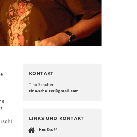
d
KONTAKT
te
Tino Schulter
​​​​​​​tino.schulter
@
gmail
.
com
ne
er
-
LINKS UND KONTAKT
isch!
Hot Stuff