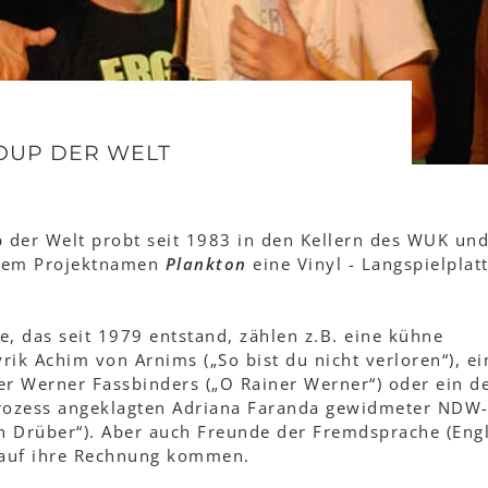
OUP DER WELT
p der Welt probt seit 1983 in den Kellern des WUK un
 dem Projektnamen
Plankton
eine Vinyl - Langspielplat
 das seit 1979 entstand, zählen z.B. eine kühne
ik Achim von Arnims („So bist du nicht verloren“), ei
er Werner Fassbinders („O Rainer Werner“) oder ein d
Prozess angeklagten Adriana Faranda gewidmeter NDW
in Drüber“). Aber auch Freunde der Fremdsprache (Engl
n auf ihre Rechnung kommen.