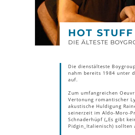
HOT STUFF
DIE ÄLTESTE BOYGR
Die dienstälteste Boygrou
nahm bereits 1984 unter
auf.
Zum umfangreichen Oeuvre,
Vertonung romantischer Lyr
akustische Huldigung Rain
seinerzeit im Aldo-Moro-
Schnaderhüpf („Es gibt ke
Pidgin_Italienisch) sollte