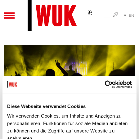
SEARC
EN
SEARCH
TOGGLE NAVIGATION
DE
(c) Susanne Einzenberger
BOOKING
Diese Webseite verwendet Cookies
For your inquiries please contact:
Wir verwenden Cookies, um Inhalte und Anzeigen zu
personalisieren, Funktionen für soziale Medien anbieten
WUK Music
Hannes Cistota
zu können und die Zugriffe auf unsere Website zu
T +43-1-40121-1553
analysieren.