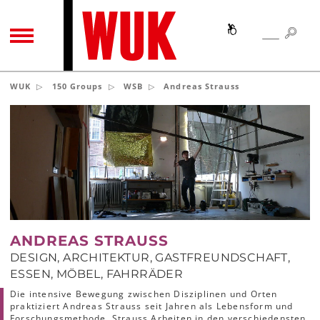
SEA
SEARCH
TOGGLE NAVIGATION
WUK
150 Groups
WSB
Andreas Strauss
ANDREAS STRAUSS
DESIGN, ARCHITEKTUR, GASTFREUNDSCHAFT,
ESSEN, MÖBEL, FAHRRÄDER
Die intensive Bewegung zwischen Disziplinen und Orten
praktiziert Andreas Strauss seit Jahren als Lebensform und
Forschungsmethode. Strauss Arbeiten in den verschiedensten