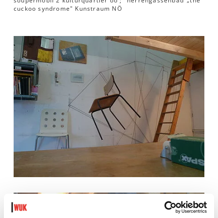
soupermobil 2 kulturquartier oö ; "herrengassenbad"„the
cuckoo syndrome" Kunstraum NÖ