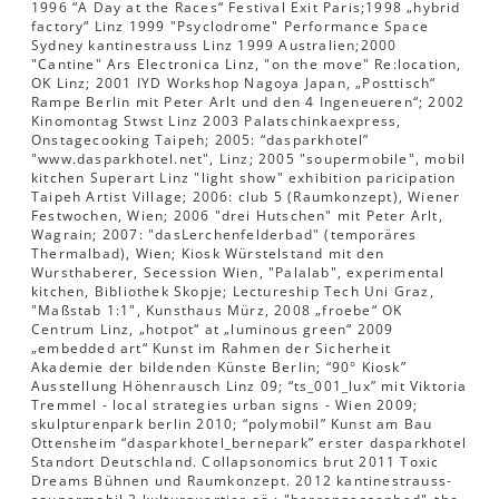
1996 “A Day at the Races“ Festival Exit Paris;1998 „hybrid
factory“ Linz 1999 "Psyclodrome" Performance Space
Sydney kantinestrauss Linz 1999 Australien;2000
"Cantine" Ars Electronica Linz, "on the move" Re:location,
OK Linz; 2001 IYD Workshop Nagoya Japan, „Posttisch“
Rampe Berlin mit Peter Arlt und den 4 Ingeneueren“; 2002
Kinomontag Stwst Linz 2003 Palatschinkaexpress,
Onstagecooking Taipeh; 2005: “dasparkhotel”
"www.dasparkhotel.net", Linz; 2005 "soupermobile", mobil
kitchen Superart Linz "light show" exhibition paricipation
Taipeh Artist Village; 2006: club 5 (Raumkonzept), Wiener
Festwochen, Wien; 2006 "drei Hutschen" mit Peter Arlt,
Wagrain; 2007: "dasLerchenfelderbad" (temporäres
Thermalbad), Wien; Kiosk Würstelstand mit den
Wursthaberer, Secession Wien, "Palalab", experimental
kitchen, Bibliothek Skopje; Lectureship Tech Uni Graz,
"Maßstab 1:1", Kunsthaus Mürz, 2008 „froebe“ OK
Centrum Linz, „hotpot“ at „luminous green“ 2009
„embedded art“ Kunst im Rahmen der Sicherheit
Akademie der bildenden Künste Berlin; “90° Kiosk”
Ausstellung Höhenrausch Linz 09; “ts_001_lux” mit Viktoria
Tremmel - local strategies urban signs - Wien 2009;
skulpturenpark berlin 2010; “polymobil” Kunst am Bau
Ottensheim “dasparkhotel_bernepark” erster dasparkhotel
Standort Deutschland. Collapsonomics brut 2011 Toxic
Dreams Bühnen und Raumkonzept. 2012 kantinestrauss-