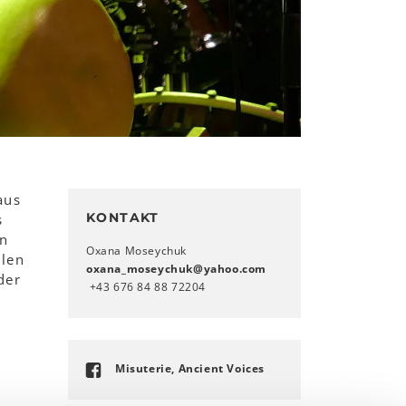
aus
KONTAKT
s
en
Oxana Moseychuk
llen
oxana_moseychuk
@
yahoo
.
com
der
+43 676 84 88 72204
Misuterie, Ancient Voices