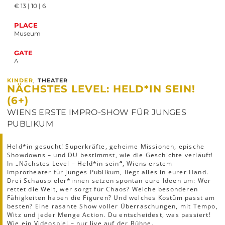
€ 13 | 10 | 6
PLACE
Museum
GATE
A
,
KINDER
THEATER
NÄCHSTES LEVEL: HELD*IN SEIN!
(6+)
WIENS ERSTE IMPRO-SHOW FÜR JUNGES
PUBLIKUM
Held*in gesucht! Superkräfte, geheime Missionen, epische
Showdowns – und DU bestimmst, wie die Geschichte verläuft!
In
„
Nächstes Level – Held*in sein
“
, Wiens erstem
Improtheater für junges Publikum, liegt alles in eurer Hand.
Drei Schauspieler*innen setzen spontan eure Ideen um: Wer
rettet die Welt, wer sorgt für Chaos? Welche besonderen
Fähigkeiten haben die Figuren? Und welches Kostüm passt am
besten? Eine rasante Show voller Überraschungen, mit Tempo,
Witz und jeder Menge Action. Du entscheidest, was passiert!
Wie ein Videospiel – nur live auf der Bühne.