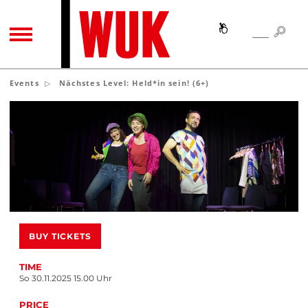
SEA
SEARCH
TOGGLE NAVIGATION
Events
Nächstes Level: Held*in sein! (6+)
BUY TICKETS
TIME
So 30.11.2025 15.00 Uhr
PRICE