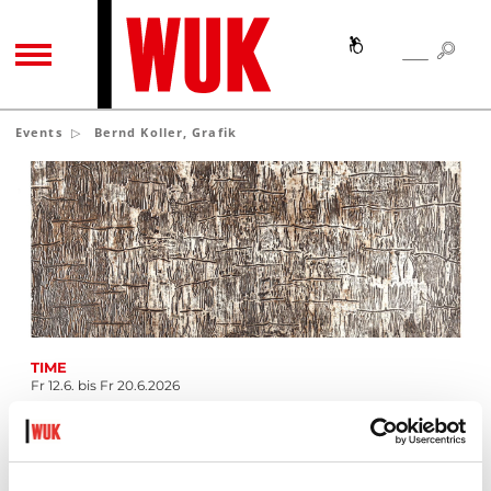
SEA
SEARCH
TOGGLE NAVIGATION
Events
Bernd Koller, Grafik
TIME
Fr 12.6. bis Fr 20.6.2026
PLACE
WSB-Studio
GATE