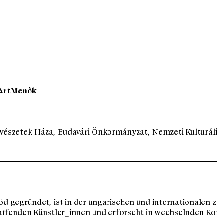
f ArtMenők
vészetek Háza, Budavári Önkormányzat, Nemzeti Kulturáli
d gegründet, ist in der ungarischen und internationalen 
haffenden Künstler_innen und erforscht in wechselnden Ko