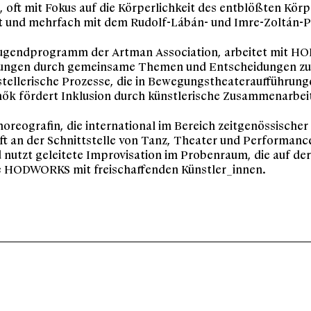
 oft mit Fokus auf die Körperlichkeit des entblößten Kör
t und mehrfach mit dem Rudolf-Lábán- und Imre-Zoltán-Pr
ugendprogramm der Artman Association, arbeitet mit 
ungen durch gemeinsame Themen und Entscheidungen zu 
stellerische Prozesse, die in Bewegungstheateraufführunge
k fördert Inklusion durch künstlerische Zusammenarbei
horeografin, die international im Bereich zeitgenössische
ft an der Schnittstelle von Tanz, Theater und Performanc
d nutzt geleitete Improvisation im Probenraum, die auf der
e HODWORKS mit freischaffenden Künstler_innen.