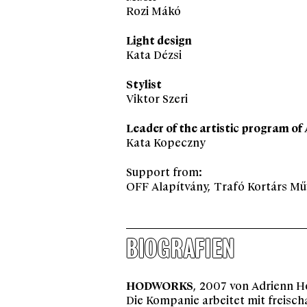
Rozi Mákó
Light design
Kata Dézsi
Stylist
Viktor Szeri
Leader of the artistic program o
Kata Kopeczny
Support from:
OFF Alapítvány, Trafó Kortárs Mű
BIOGRAFIEN
HODWORKS
, 2007 von Adrienn Hó
Die Kompanie arbeitet mit freisc