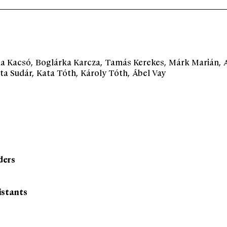
ola Kacsó, Boglárka Karcza, Tamás Kerekes, Márk Marián, 
a Sudár, Kata Tóth, Károly Tóth, Ábel Vay
ders
istants