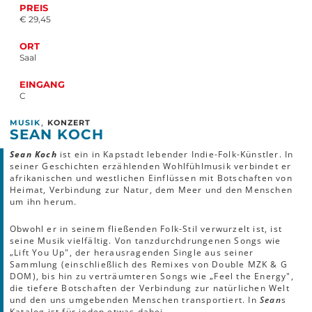
PREIS
€ 29,45
ORT
Saal
EINGANG
C
,
MUSIK
KONZERT
SEAN KOCH
Sean Koch
ist ein in Kapstadt lebender Indie-Folk-Künstler. In
seiner Geschichten erzählenden Wohlfühlmusik verbindet er
afrikanischen und westlichen Einflüssen mit Botschaften von
Heimat, Verbindung zur Natur, dem Meer und den Menschen
um ihn herum.
Obwohl er in seinem fließenden Folk-Stil verwurzelt ist, ist
seine Musik vielfältig. Von tanzdurchdrungenen Songs wie
„Lift You Up", der herausragenden Single aus seiner
Sammlung (einschließlich des Remixes von Double MZK & G
DOM), bis hin zu verträumteren Songs wie „Feel the Energy",
die tiefere Botschaften der Verbindung zur natürlichen Welt
und den uns umgebenden Menschen transportiert. In
Sean
s
Katalog ist für jeden etwas dabei.