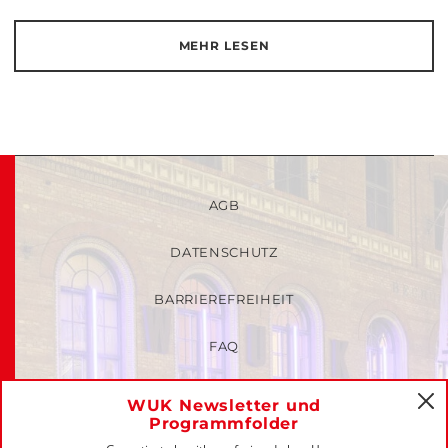
MEHR LESEN
AGB
DATENSCHUTZ
BARRIEREFREIHEIT
FAQ
KINDER- UND JUGENDSCHUTZRICHTLINIEN
WUK Newsletter und
C
Programmfolder
MITGLIEDER-LOGIN