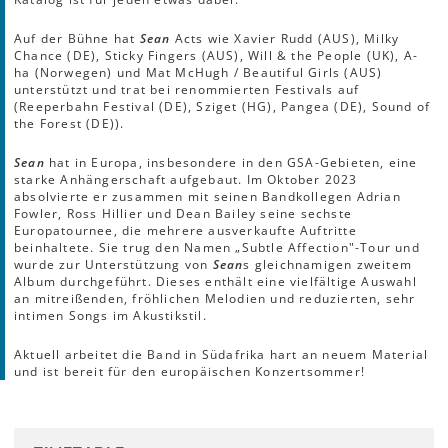
Auf der Bühne hat
Sean
Acts wie Xavier Rudd (AUS), Milky
Chance (DE), Sticky Fingers (AUS), Will & the People (UK), A-
ha (Norwegen) und Mat McHugh / Beautiful Girls (AUS)
unterstützt und trat bei renommierten Festivals auf
(Reeperbahn Festival (DE), Sziget (HG), Pangea (DE), Sound of
the Forest (DE)).
Sean
hat in Europa, insbesondere in den GSA-Gebieten, eine
starke Anhängerschaft aufgebaut. Im Oktober 2023
absolvierte er zusammen mit seinen Bandkollegen Adrian
Fowler, Ross Hillier und Dean Bailey seine sechste
Europatournee, die mehrere ausverkaufte Auftritte
beinhaltete. Sie trug den Namen „Subtle Affection"-Tour und
wurde zur Unterstützung von
Sean
s gleichnamigen zweitem
Album durchgeführt. Dieses enthält eine vielfältige Auswahl
an mitreißenden, fröhlichen Melodien und reduzierten, sehr
intimen Songs im Akustikstil.
Aktuell arbeitet die Band in Südafrika hart an neuem Material
und ist bereit für den europäischen Konzertsommer!