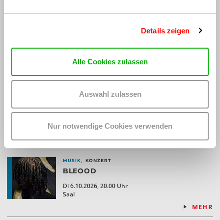
TICKETS KAUFEN
Details zeigen
MEHR
,
MUSIK
KONZERT
Alle Cookies zulassen
JJ
ACT LL - INTO THE UNKNOWN TOUR
Sa 19.9.2026, 20.00 Uhr
Auswahl zulassen
Saal
AUSVERKAUFT
Nur notwendige Cookies verwenden
MEHR
,
MUSIK
KONZERT
BLEOOD
Di 6.10.2026, 20.00 Uhr
Saal
MEHR