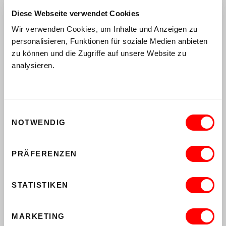
,
Diese Webseite verwendet Cookies
MUSIK
COMEDY
THOMAS GREEN
Wir verwenden Cookies, um Inhalte und Anzeigen zu
BRAINSTORM
personalisieren, Funktionen für soziale Medien anbieten
Do 10.9.2026, 20.00 Uhr
zu können und die Zugriffe auf unsere Website zu
Saal
analysieren.
MEHR
,
MUSIK
KONZERT
DONNY BENÉT
Einwilligungsauswahl
So 13.9.2026, 20.00 Uhr
Saal
NOTWENDIG
TICKETS KAUFEN
PRÄFERENZEN
MEHR
,
MUSIK
KONZERT
STATISTIKEN
LOTTE
WENN DU TANZEN WILLST TOUR 2026
MARKETING
Mi 16.9.2026, 20.00 Uhr
Saal