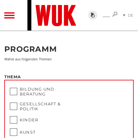
SUCHE
DE
SUCHE
TOGGLE NAVIGATION
EN
Programm
PROGRAMM
Wähle aus folgenden Themen
THEMA
BILDUNG UND
BERATUNG
GESELLSCHAFT &
POLITIK
KINDER
KUNST