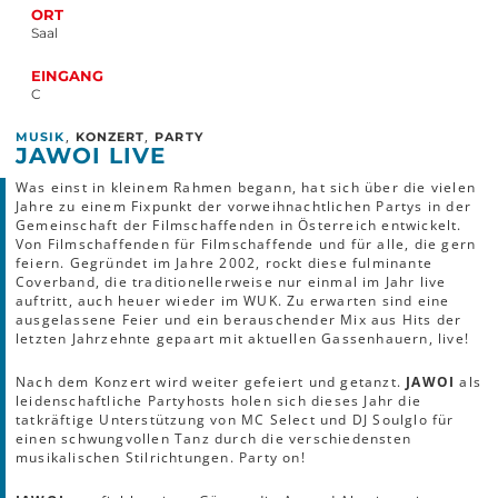
ORT
Saal
EINGANG
C
,
,
MUSIK
KONZERT
PARTY
JAWOI LIVE
Was einst in kleinem Rahmen begann, hat sich über die vielen
Jahre zu einem Fixpunkt der vorweihnachtlichen Partys in der
Gemeinschaft der Filmschaffenden in Österreich entwickelt.
Von Filmschaffenden für Filmschaffende und für alle, die gern
feiern. Gegründet im Jahre 2002, rockt diese fulminante
Coverband, die traditionellerweise nur einmal im Jahr live
auftritt, auch heuer wieder im WUK. Zu erwarten sind eine
ausgelassene Feier und ein berauschender Mix aus Hits der
letzten Jahrzehnte gepaart mit aktuellen Gassenhauern, live!
Nach dem Konzert wird weiter gefeiert und getanzt.
JAWOI
als
leidenschaftliche Partyhosts holen sich dieses Jahr die
tatkräftige Unterstützung von MC Select und DJ Soulglo für
einen schwungvollen Tanz durch die verschiedensten
musikalischen Stilrichtungen. Party on!