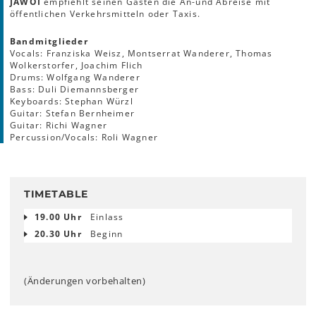
JAWOI
empfiehlt seinen Gästen die An-und Abreise mit
öffentlichen Verkehrsmitteln oder Taxis.
Bandmitglieder
Vocals: Franziska Weisz, Montserrat Wanderer, Thomas
Wolkerstorfer, Joachim Flich
Drums: Wolfgang Wanderer
Bass: Duli Diemannsberger
Keyboards: Stephan Würzl
Guitar: Stefan Bernheimer
Guitar: Richi Wagner
Percussion/Vocals: Roli Wagner
TIMETABLE
19.00 Uhr
Einlass
20.30 Uhr
Beginn
(Änderungen vorbehalten)