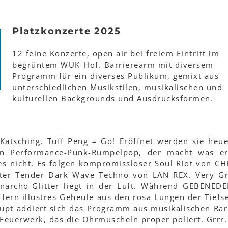
Platzkonzerte 2025
12 feine Konzerte, open air bei freiem Eintritt im
begrüntem WUK-Hof. Barrierearm mit diversem
Programm für ein diverses Publikum, gemixt aus
unterschiedlichen Musikstilen, musikalischen und
kulturellen Backgrounds und Ausdrucksformen.
 Katsching, Tuff Peng – Go! Eröffnet werden sie heu
n Performance-Punk-Rumpelpop, der macht was er 
es nicht. Es folgen kompromissloser Soul Riot von CH
kater Tender Dark Wave Techno von LAN REX. Very 
narcho-Glitter liegt in der Luft. Während GEBENEDE
n fern illustres Geheule aus den rosa Lungen der Tiefs
pt addiert sich das Programm aus musikalischen Rar
Feuerwerk, das die Ohrmuscheln proper poliert. Grrr.