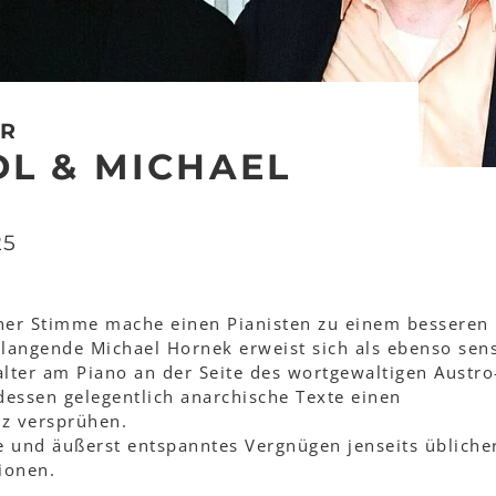
IR
DL & MICHAEL
25
einer Stimme mache einen Pianisten zu einem besseren
ulangende Michael Hornek erweist sich als ebenso sens
lter am Piano an der Seite des wortgewaltigen Austro
dessen gelegentlich anarchische Texte einen
z versprühen.
 und äußerst entspanntes Vergnügen jenseits übliche
ionen.