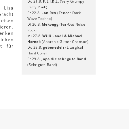
Do 21.8.
F.E.I.D.L.
(Very Grumpy
Party Punk)
 Lisa
Fr 22.8.
Lan Rex
(Tender Dark
bracht
Wave Techno)
weisen
Di 26.8.
Mekongg
(Far-Out Noise
ieren.
Rock)
enken
Mi 27.8.
Willi Landl & Michael
linken
Hornek
(Anarchic Glitter Chanson)
t für
Do 28.8.
gebenedeit
(Liturgical
Hard Core)
Fr 29.8.
Jopa die sehr gute Band
(Sehr gute Band)