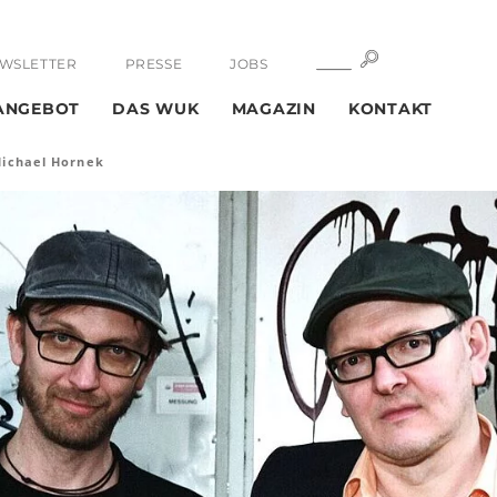
SUCHE
SUCHE
WSLETTER
PRESSE
JOBS
ANGEBOT
DAS WUK
MAGAZIN
KONTAKT
Michael Hornek