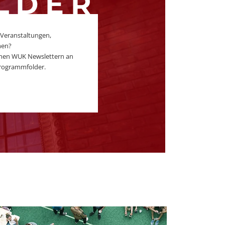
LDER
 Veranstaltungen,
men?
ichen WUK Newslettern an
rogrammfolder.