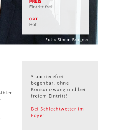
PREIS
Eintritt frei
ORT
Hof
Foto: Simon Brugner
* barrierefrei
begehbar, ohne
Konsumzwang und bei
ibler
freiem Eintritt!
-
Bei Schlechtwetter im
Foyer
r