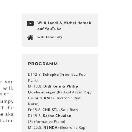
Willi Landl & Michel Hornek
auf YouTube
willilandl.at/
PROGRAMM
Di 12.8.
Schapka
(Free-Jazz Pop
Punk)
er von
Mi 13.8.
Didi Kern & Philip
will.
Quehenberger
(Radical Avant Pop
)
RISTL,
Do 14.8.
KMT
(Electronic Riot
Grumpy
Noise)
IT die
Fr 15.8
. CHRISTL
(Soul Riot)
ee aka
Di 19.8.
Kasho Chualan
itäten
(Performative Piano)
Mi 20.8.
NENDA
(Electronic Rap)