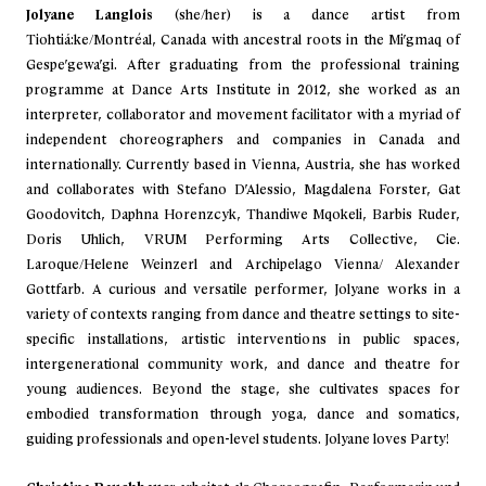
Jolyane Langlois
(she/her) is a dance artist from
Tiohtiá:ke/Montréal, Canada with ancestral roots in the Mi’gmaq of
Gespe’gewa’gi. After graduating from the professional training
programme at Dance Arts Institute in 2012, she worked as an
interpreter, collaborator and movement facilitator with a myriad of
independent choreographers and companies in Canada and
internationally. Currently based in Vienna, Austria, she has worked
and collaborates with Stefano D’Alessio, Magdalena Forster, Gat
Goodovitch, Daphna Horenzcyk, Thandiwe Mqokeli, Barbis Ruder,
Doris Uhlich, VRUM Performing Arts Collective, Cie.
Laroque/Helene Weinzerl and Archipelago Vienna/ Alexander
Gottfarb. A curious and versatile performer, Jolyane works in a
variety of contexts ranging from dance and theatre settings to site-
specific installations, artistic interventions in public spaces,
intergenerational community work, and dance and theatre for
young audiences. Beyond the stage, she cultivates spaces for
embodied transformation through yoga, dance and somatics,
guiding professionals and open-level students. Jolyane loves Party!