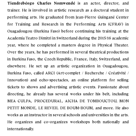
Tiendrebéogo Charles Nomwendé
is an actor, director, and
trainer. He is involved in artistic research as a doctoral student in
performing arts. He graduated from Jean-Pierre Guingané Center
for Training and Research in the Performing Arts (CFRAV) in
Ouagadougou (Burkina Faso) before continuing his training at the
Academia Teatro Dimitri in Switzerland during the 2015/16 academic
year, where he completed a masters degree in Physical Theater.
Over the years, he has performed in several theatrical productions
in Burkina Faso, the Czech Republic, France, Italy, Switzerland, and
elsewhere. He set up an artistic organization in Ouagadougou,
Burkina Faso, called ARCI (Art-complet / Recherche / Créativité /
Innovation) and echo-spectacles, an online platform for selling
tickets to shows and advertising artistic events. Passionate about
directing, he already has several works under his belt, including
MEA CULPA, PROCEDURAL, AICHA DE TOMBOUCTOU, MON
PETIT MONDE, LE REVEIL DE BOUM-BOUM, and more. He also
works as an instructor in several schools and universities in the arts.
He organizes and co-organizes workshops both nationally and
internationally.