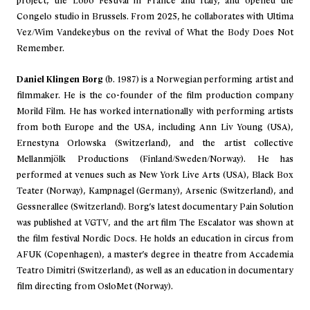
project, the Lobo Festival in France and Italy, and opened the
Congelo studio in Brussels. From 2025, he collaborates with Ultima
Vez/Wim Vandekeybus on the revival of What the Body Does Not
Remember.
Daniel Klingen Borg
(b. 1987) is a Norwegian performing artist and
filmmaker. He is the co-founder of the film production company
Morild Film. He has worked internationally with performing artists
from both Europe and the USA, including Ann Liv Young (USA),
Ernestyna Orlowska (Switzerland), and the artist collective
Mellanmjölk Productions (Finland/Sweden/Norway). He has
performed at venues such as New York Live Arts (USA), Black Box
Teater (Norway), Kampnagel (Germany), Arsenic (Switzerland), and
Gessnerallee (Switzerland). Borg’s latest documentary Pain Solution
was published at VGTV, and the art film The Escalator was shown at
the film festival Nordic Docs. He holds an education in circus from
AFUK (Copenhagen), a master’s degree in theatre from Accademia
Teatro Dimitri (Switzerland), as well as an education in documentary
film directing from OsloMet (Norway).