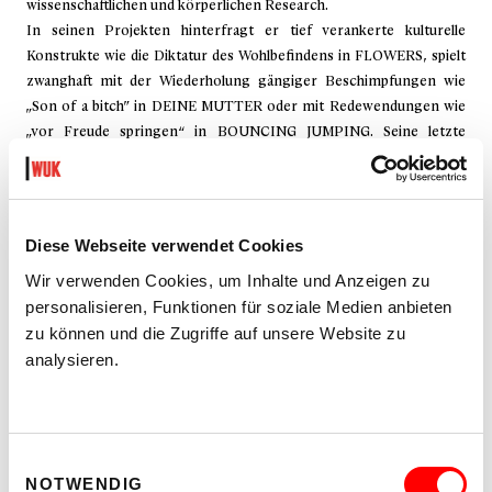
wissenschaftlichen und körperlichen Research.
In seinen Projekten hinterfragt er tief verankerte kulturelle
Konstrukte wie die Diktatur des Wohlbefindens in FLOWERS, spielt
zwanghaft mit der Wiederholung gängiger Beschimpfungen wie
„Son of a bitch” in DEINE MUTTER oder mit Redewendungen wie
„vor Freude springen“ in BOUNCING JUMPING. Seine letzte
Performance POOR GUY würde bei [8:tension] - Impulstanz 2025
präsentiert. Er schreibt sporadisch einen Blog, kümmert sich um
seine Kinder, macht manchmal dumme kurze Videoperformances
auf Tik tok und Instagram und arbeitet als Koch. Zusammen mit
Diese Webseite verwendet Cookies
Stefano D’Alessio hat er der Musik-Performance Duo
giggidalessio
im
Wir verwenden Cookies, um Inhalte und Anzeigen zu
2025 gegründet.
personalisieren, Funktionen für soziale Medien anbieten
luigiguerrieri.com
zu können und die Zugriffe auf unsere Website zu
Alberto Cissello
ist ein in Wien ansässiger Tanzkünstler, der sich
analysieren.
der Schaffung gemeinsamer Bewegungserlebnisse in
Choreografie, Pädagogik und künstlerischer Forschung widmet.
2019 gründete er das Projekt BACKPULVER, eine von der Stadt
Wien unterstützte Plattform, die den Peer-to-Peer-Austausch von
Einwilligungsauswahl
NOTWENDIG
Wissen und kritische Auseinandersetzungen innerhalb der lokalen