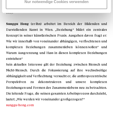
multiple influences that the web and its derivates have on the human
Nur notwendige Cookies verwenden
behavior and body. Stefano physically exists and creates in Vienna
(AT).
Sunggu Hong
(er/ihn) arbeitet im Bereich der Bildenden und
Darstellenden Kunst in Wien. „Beziehung“ bildet ein zentrales
Konzept in seiner künstlerischen Praxis. Ausgehen davon fragt er:
Wie wir innerhalb von voneinander abhängigen, verflochtenen und
komplexen Beziehungen zusammenleben können/sollen“ und
Warum Ausgrenzung und Hass in diesen komplexen Beziehungen
entstehen“
Sein aktuelles Interesse gilt der Beziehung zwischen Mensch und
Nicht-Mensch. Durch die Fokussierung auf ihre wechselseitige
Abhängigkeit und Verflechtung versucht er, die anthropozentrische
Perspektiven zu dekonstruieren und unsere komplexen
Beziehungen und Formen des Zusammenlebens neu zu betrachten.
Die leitende Frage, die seinen gesamten Arbeitsprozess durchzieht,
lautet: „Wie werden wir voneinander großgezogen?“
sunggu-hong.com