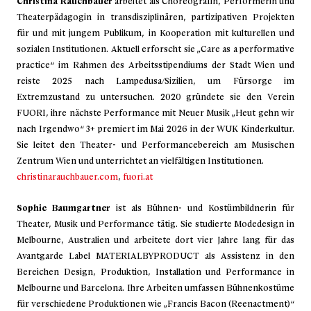
Christina Rauchbauer
arbeitet als Choreografin, Performerin und
Theaterpädagogin in transdisziplinären, partizipativen Projekten
für und mit jungem Publikum, in Kooperation mit kulturellen und
sozialen Institutionen. Aktuell erforscht sie „Care as a performative
practice“ im Rahmen des Arbeitsstipendiums der Stadt Wien und
reiste 2025 nach Lampedusa/Sizilien, um Fürsorge im
Extremzustand zu untersuchen. 2020 gründete sie den Verein
FUORI, ihre nächste Performance mit Neuer Musik „Heut gehn wir
nach Irgendwo“ 3+ premiert im Mai 2026 in der WUK Kinderkultur.
Sie leitet den Theater- und Performancebereich am Musischen
Zentrum Wien und unterrichtet an vielfältigen Institutionen.
christinarauchbauer.com
,
fuori.at
Sophie Baumgartner
ist als Bühnen- und Kostümbildnerin für
Theater, Musik und Performance tätig. Sie studierte Modedesign in
Melbourne, Australien und arbeitete dort vier Jahre lang für das
Avantgarde Label MATERIALBYPRODUCT als Assistenz in den
Bereichen Design, Produktion, Installation und Performance in
Melbourne und Barcelona. Ihre Arbeiten umfassen Bühnenkostüme
für verschiedene Produktionen wie „Francis Bacon (Reenactment)“