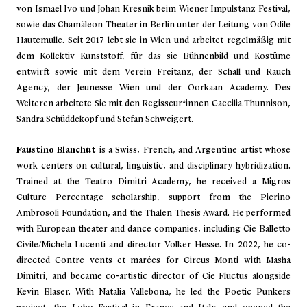
von Ismael Ivo und Johan Kresnik beim Wiener Impulstanz Festival,
sowie das Chamäleon Theater in Berlin unter der Leitung von Odile
Hautemulle. Seit 2017 lebt sie in Wien und arbeitet regelmäßig mit
dem Kollektiv Kunststoff, für das sie Bühnenbild und Kostüme
entwirft sowie mit dem Verein Freitanz, der Schall und Rauch
Agency, der Jeunesse Wien und der Oorkaan Academy. Des
Weiteren arbeitete Sie mit den Regisseur*innen Caecilia Thunnison,
Sandra Schüddekopf und Stefan Schweigert.
Faustino Blanchut
is a Swiss, French, and Argentine artist whose
work centers on cultural, linguistic, and disciplinary hybridization.
Trained at the Teatro Dimitri Academy, he received a Migros
Culture Percentage scholarship, support from the Pierino
Ambrosoli Foundation, and the Thalen Thesis Award. He performed
with European theater and dance companies, including Cie Balletto
Civile/Michela Lucenti and director Volker Hesse. In 2022, he co-
directed Contre vents et marées for Circus Monti with Masha
Dimitri, and became co-artistic director of Cie Fluctus alongside
Kevin Blaser. With Natalia Vallebona, he led the Poetic Punkers