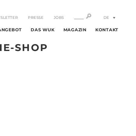
SUCHE
SUCHE
SLETTER
PRESSE
JOBS
DE
EN
ANGEBOT
DAS WUK
MAGAZIN
KONTAKT
NE-SHOP